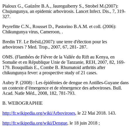
Pialoux G., Gaüzère B.A., Jaureguiberry S., Strobel M.(2007):
Chujungunya, an epidemic arbovirosis. Lancet Infect. Dis., 7, 319-
327.
Peyrefitte C.N., Rousset D., Pastorino B.A.M. et coll. (2006):
Chikungunya virus, Cameroon, .
Bredin TF. Le Brésil,(2007): une terre d'élection pour les
arboviroses ? Med. Trop., 2007, 67, 281- 287.
OMS. (Flambées de Fièvre de la Vallée du Rift au Kenya, en
Somalie et en République Unie de Tanzanie, REH, 2007, 82, 169-
179. Bouquillais E., Combe B. Rhumatoid arthritis after
chikungunya fever: a prospective study of 21 cases.
Aubry P. (2008) : Les épidémies de dengue en Antilles-Guyane dans
un contexte d’émergence et de rémergence des arboviroses. Bull.
Acad. Natle Méd., 2008, 182, 781-793.
B. WEBOGRAPHIE
http://fr.wikipedia.org/wiki/Arboviroses
, le 22 Mai 2018. 143.
http://fr.wikipedia.org/wiki/Dengue
, le 18 juin 2018 ;