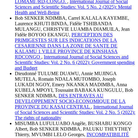
LOMAMI /RD-CONGO.
,
International Journal of Social
Sciences and Scientific Studies: Vol. 5 No. 2 (2025): Mental
Health and Well-Being
Bob SENKER NDIMBA, Carrel KALALA KAYEMBE,
Laurence KHUTI BINDA, Fidèle TSHIBANDA
MULANGU, CHRISTVIE LUAMBA DIAMUILA, Jean
Fidèle BOYOO EKANGU,
PERCEPTION DES
PRIMIGESTES SUR LES INDICATIONS DE LA
CESARIENNE DANS LA ZONE DE SANTE DE
KALAMU 1 VILLE PROVINCE DE KINSHASA
RDCONGO
,
International Journal of Social Sciences and
Scientific Studies: Vol. 2 No. 6 (2022): Government spending
and Budget
Dieudonné TULUME DUAWU, Annie MUJINGA
MUTELA, Romain NDALA MUTOMBO, Joseph
LUKADI NGOY, Emery NKANKA MADIMBA, Anna
KUBELA MPOYI, Toussaint BABAKA KUNGULU, Bob
SENKER NDIMBA,
DES ENTRAVES AU
DEVELOPPEMENT SOCIO-ECONOMIQUE DE LA
PROVINCE DU KASAI CENTRAL
,
International Journal
of Social Sciences and Scientific Studies: Vol. 2 No. 5 (2022):
The rights of nationality
MISUMBA LUFULUABO Angèle, BUSHABU KONGO
Albert, Bob SENKER NDIMBA, PALUKU THEYTHEY
Thierry, MVUMBI LELO Georges,
INCOMPATIBILITÉ