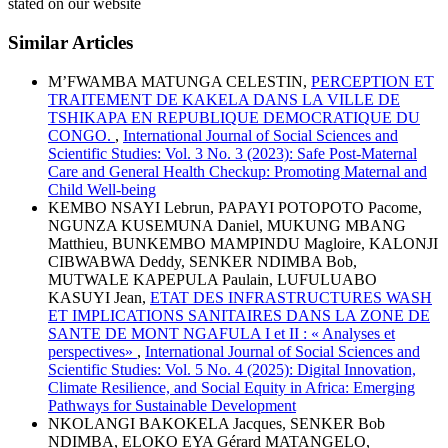
stated on our website
Similar Articles
M’FWAMBA MATUNGA CELESTIN,
PERCEPTION ET
TRAITEMENT DE KAKELA DANS LA VILLE DE
TSHIKAPA EN REPUBLIQUE DEMOCRATIQUE DU
CONGO.
,
International Journal of Social Sciences and
Scientific Studies: Vol. 3 No. 3 (2023): Safe Post-Maternal
Care and General Health Checkup: Promoting Maternal and
Child Well-being
KEMBO NSAYI Lebrun, PAPAYI POTOPOTO Pacome,
NGUNZA KUSEMUNA Daniel, MUKUNG MBANG
Matthieu, BUNKEMBO MAMPINDU Magloire, KALONJI
CIBWABWA Deddy, SENKER NDIMBA Bob,
MUTWALE KAPEPULA Paulain, LUFULUABO
KASUYI Jean,
ETAT DES INFRASTRUCTURES WASH
ET IMPLICATIONS SANITAIRES DANS LA ZONE DE
SANTE DE MONT NGAFULA I et II : « Analyses et
perspectives»
,
International Journal of Social Sciences and
Scientific Studies: Vol. 5 No. 4 (2025): Digital Innovation,
Climate Resilience, and Social Equity in Africa: Emerging
Pathways for Sustainable Development
NKOLANGI BAKOKELA Jacques, SENKER Bob
NDIMBA, ELOKO EYA Gérard MATANGELO,