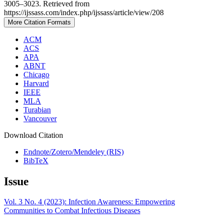
3005–3023. Retrieved from
https://ijssass.com/index.php/ijssass/article/view/208
More Citation Formats
ACM
ACS
APA
ABNT
Chicago
Harvard
IEEE
MLA
Turabian
Vancouver
Download Citation
Endnote/Zotero/Mendeley (RIS)
BibTeX
Issue
Vol. 3 No. 4 (2023): Infection Awareness: Empowering
Communities to Combat Infectious Diseases