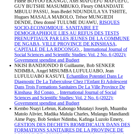
Fidèle BOYOO EKANGU, Axel MAFUEFU MAFUEFU,
GUY BUTSHE MASUMBUKO, Fleury OMANDJATE
MBULU PASSU, Jean-Bedel NDUNDULA YA TSHITE,
Hugues MASALA MABOLO, Trésor MUNGIEDI
DENDE, Dieu donné TULUME DUAWU,
RISQUES
SOCIO-ECONOMIQUE, SANITAIRE ET
DEMOGRAPHIQUE LIES AU REFUS DES TESTS
PRENUPTIAUX PAR LES JEUNES DE LA COMMUNE
DE NGABA, VILLE PROVINCE DE KINSHASA,
CAPITALE DE LA RDCONGO.
,
International Journal of
Social Sciences and Scientific Studies: Vol. 2 No. 6 (2022):
Government spending and Budget
NKISI BANDJONDO B Guillaume, Bob SENKER
NDIMBA, Angel MISUMBA LUFULUABO, Jean
LUFULUABO KASUYI,
Echantillon Potentiel Dans Le
Diagnostic De La Tuberculose Chez l’Enfant Et Adolescent
Dans Trois Formations Sanitaires De La Ville Province De
Kinshasa Rd Congo.
,
International Journal of Social
Sciences and Scientific Studies: Vol. 2 No. 6 (2022):
Government spending and Budget
Kembo Nsayi Lebrun, Kabongo Mutatayi Joseph, Muamba
Matolo Alivier, Madika Malula Charles, Mulangu Mandiandi
Aime Papy, Bob Senker Ndimba, Kafinga Luzolo Emery,
GESTION DES DECHETS BIOMEDICAUX DANS DES
FORMATIONS SANITAIRES DE LA PROVINCE DE