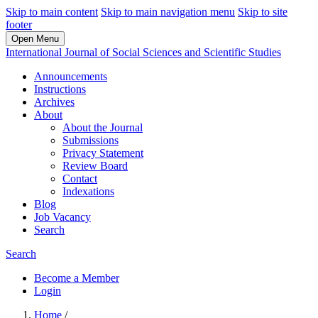
Skip to main content
Skip to main navigation menu
Skip to site
footer
Open Menu
International Journal of Social Sciences and Scientific Studies
Announcements
Instructions
Archives
About
About the Journal
Submissions
Privacy Statement
Review Board
Contact
Indexations
Blog
Job Vacancy
Search
Search
Become a Member
Login
Home
/