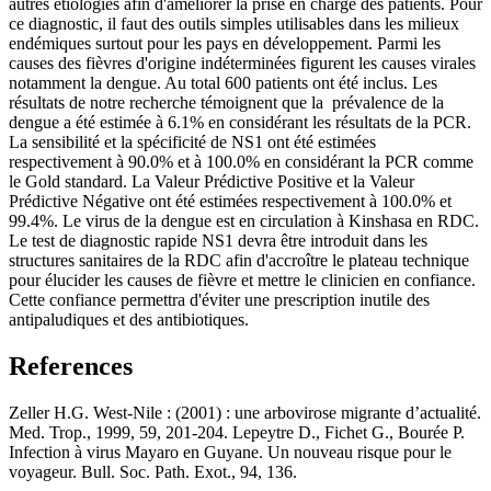
autres étiologies afin d'améliorer la prise en charge des patients. Pour
ce diagnostic, il faut des outils simples utilisables dans les milieux
endémiques surtout pour les pays en développement. Parmi les
causes des fièvres d'origine indéterminées figurent les causes virales
notamment la dengue. Au total 600 patients ont été inclus. Les
résultats de notre recherche témoignent que la prévalence de la
dengue a été estimée à 6.1% en considérant les résultats de la PCR.
La sensibilité et la spécificité de NS1 ont été estimées
respectivement à 90.0% et à 100.0% en considérant la PCR comme
le Gold standard. La Valeur Prédictive Positive et la Valeur
Prédictive Négative ont été estimées respectivement à 100.0% et
99.4%. Le virus de la dengue est en circulation à Kinshasa en RDC.
Le test de diagnostic rapide NS1 devra être introduit dans les
structures sanitaires de la RDC afin d'accroître le plateau technique
pour élucider les causes de fièvre et mettre le clinicien en confiance.
Cette confiance permettra d'éviter une prescription inutile des
antipaludiques et des antibiotiques.
References
Zeller H.G. West-Nile : (2001) : une arbovirose migrante d’actualité.
Med. Trop., 1999, 59, 201-204. Lepeytre D., Fichet G., Bourée P.
Infection à virus Mayaro en Guyane. Un nouveau risque pour le
voyageur. Bull. Soc. Path. Exot., 94, 136.