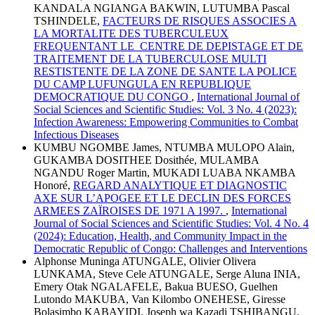
KANDALA NGIANGA BAKWIN, LUTUMBA Pascal
TSHINDELE,
FACTEURS DE RISQUES ASSOCIES A
LA MORTALITE DES TUBERCULEUX
FREQUENTANT LE CENTRE DE DEPISTAGE ET DE
TRAITEMENT DE LA TUBERCULOSE MULTI
RESTISTENTE DE LA ZONE DE SANTE LA POLICE
DU CAMP LUFUNGULA EN REPUBLIQUE
DEMOCRATIQUE DU CONGO
,
International Journal of
Social Sciences and Scientific Studies: Vol. 3 No. 4 (2023):
Infection Awareness: Empowering Communities to Combat
Infectious Diseases
KUMBU NGOMBE James, NTUMBA MULOPO Alain,
GUKAMBA DOSITHEE Dosithée, MULAMBA
NGANDU Roger Martin, MUKADI LUABA NKAMBA
Honoré,
REGARD ANALYTIQUE ET DIAGNOSTIC
AXE SUR L’APOGEE ET LE DECLIN DES FORCES
ARMEES ZAÏROISES DE 1971 A 1997.
,
International
Journal of Social Sciences and Scientific Studies: Vol. 4 No. 4
(2024): Education, Health, and Community Impact in the
Democratic Republic of Congo: Challenges and Interventions
Alphonse Muninga ATUNGALE, Olivier Olivera
LUNKAMA, Steve Cele ATUNGALE, Serge Aluna INIA,
Emery Otak NGALAFELE, Bakua BUESO, Guelhen
Lutondo MAKUBA, Van Kilombo ONEHESE, Giresse
Bolasimbo KABAYIDI, Joseph wa Kazadi TSHIBANGU,