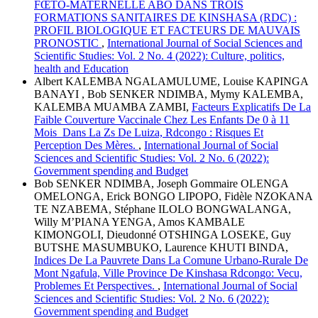
FŒTO-MATERNELLE ABO DANS TROIS
FORMATIONS SANITAIRES DE KINSHASA (RDC) :
PROFIL BIOLOGIQUE ET FACTEURS DE MAUVAIS
PRONOSTIC
,
International Journal of Social Sciences and
Scientific Studies: Vol. 2 No. 4 (2022): Culture, politics,
health and Education
Albert KALEMBA NGALAMULUME, Louise KAPINGA
BANAYI , Bob SENKER NDIMBA, Mymy KALEMBA,
KALEMBA MUAMBA ZAMBI,
Facteurs Explicatifs De La
Faible Couverture Vaccinale Chez Les Enfants De 0 à 11
Mois Dans La Zs De Luiza, Rdcongo : Risques Et
Perception Des Mères.
,
International Journal of Social
Sciences and Scientific Studies: Vol. 2 No. 6 (2022):
Government spending and Budget
Bob SENKER NDIMBA, Joseph Gommaire OLENGA
OMELONGA, Erick BONGO LIPOPO, Fidèle NZOKANA
TE NZABEMA, Stéphane ILOLO BONGWALANGA,
Willy M’PIANA YENGA, Amos KAMBALE
KIMONGOLI, Dieudonné OTSHINGA LOSEKE, Guy
BUTSHE MASUMBUKO, Laurence KHUTI BINDA,
Indices De La Pauvrete Dans La Comune Urbano-Rurale De
Mont Ngafula, Ville Province De Kinshasa Rdcongo: Vecu,
Problemes Et Perspectives.
,
International Journal of Social
Sciences and Scientific Studies: Vol. 2 No. 6 (2022):
Government spending and Budget