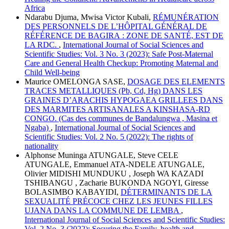
Africa
Ndarabu Djuma, Mwisa Victor Kubali,
RÉMUNÉRATION
DES PERSONNELS DE L’HÔPITAL GÉNÉRAL DE
RÉFÉRENCE DE BAGIRA : ZONE DE SANTÉ, EST DE
LA RDC.
,
International Journal of Social Sciences and
Scientific Studies: Vol. 3 No. 3 (2023): Safe Post-Maternal
Care and General Health Checkup: Promoting Maternal and
Child Well-being
Maurice OMELONGA SASE,
DOSAGE DES ELEMENTS
TRACES METALLIQUES (Pb, Cd, Hg) DANS LES
GRAINES D’ARACHIS HYPOGAEA GRILLEES DANS
DES MARMITES ARTISANALES A KINSHASA-RD
CONGO. (Cas des communes de Bandalungwa , Masina et
Ngaba)
,
International Journal of Social Sciences and
Scientific Studies: Vol. 2 No. 5 (2022): The rights of
nationality
Alphonse Muninga ATUNGALE, Steve CELE
ATUNGALE, Emmanuel ATA-NDELE ATUNGALE,
Olivier MIDISHI MUNDUKU , Joseph WA KAZADI
TSHIBANGU , Zacharie BUKONDA NGOYI, Giresse
BOLASIMBO KABAYIDI,
DÉTERMINANTS DE LA
SEXUALITÉ PRÉCOCE CHEZ LES JEUNES FILLES
UJANA DANS LA COMMUNE DE LEMBA
,
International Journal of Social Sciences and Scientific Studies:
Vol. 2 No. 3 (2022): Securing the Family, health and