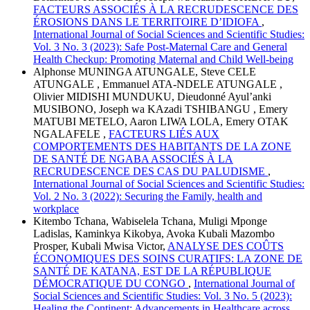
FACTEURS ASSOCIÉS À LA RECRUDESCENCE DES
ÉROSIONS DANS LE TERRITOIRE D’IDIOFA
,
International Journal of Social Sciences and Scientific Studies:
Vol. 3 No. 3 (2023): Safe Post-Maternal Care and General
Health Checkup: Promoting Maternal and Child Well-being
Alphonse MUNINGA ATUNGALE, Steve CELE
ATUNGALE , Emmanuel ATA-NDELE ATUNGALE ,
Olivier MIDISHI MUNDUKU, Dieudonné Ayul’anki
MUSIBONO, Joseph wa KAzadi TSHIBANGU , Emery
MATUBI METELO, Aaron LIWA LOLA, Emery OTAK
NGALAFELE ,
FACTEURS LIÉS AUX
COMPORTEMENTS DES HABITANTS DE LA ZONE
DE SANTÉ DE NGABA ASSOCIÉS À LA
RECRUDESCENCE DES CAS DU PALUDISME
,
International Journal of Social Sciences and Scientific Studies:
Vol. 2 No. 3 (2022): Securing the Family, health and
workplace
Kitembo Tchana, Wabiselela Tchana, Muligi Mponge
Ladislas, Kaminkya Kikobya, Avoka Kubali Mazombo
Prosper, Kubali Mwisa Victor,
ANALYSE DES COÛTS
ÉCONOMIQUES DES SOINS CURATIFS: LA ZONE DE
SANTÉ DE KATANA, EST DE LA RÉPUBLIQUE
DÉMOCRATIQUE DU CONGO
,
International Journal of
Social Sciences and Scientific Studies: Vol. 3 No. 5 (2023):
Healing the Continent: Advancements in Healthcare across