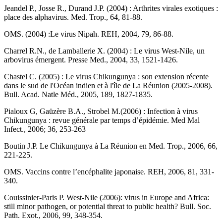
Jeandel P., Josse R., Durand J.P. (2004) : Arthrites virales exotiques :
place des alphavirus. Med. Trop., 64, 81-88.
OMS. (2004) :Le virus Nipah. REH, 2004, 79, 86-88.
Charrel R.N., de Lamballerie X. (2004) : Le virus West-Nile, un
arbovirus émergent. Presse Med., 2004, 33, 1521-1426.
Chastel C. (2005) : Le virus Chikungunya : son extension récente
dans le sud de l'Océan indien et à l'île de La Réunion (2005-2008).
Bull. Acad. Natle Méd., 2005, 189, 1827-1835.
Pialoux G, Gaüzère B.A., Strobel M.(2006) : Infection à virus
Chikungunya : revue générale par temps d’épidémie. Med Mal
Infect., 2006; 36, 253-263
Boutin J.P. Le Chikungunya à La Réunion en Med. Trop., 2006, 66,
221-225.
OMS. Vaccins contre l’encéphalite japonaise. REH, 2006, 81, 331-
340.
Couissinier-Paris P. West-Nile (2006): virus in Europe and Africa:
still minor pathogen, or potential threat to public health? Bull. Soc.
Path. Exot., 2006, 99, 348-354.