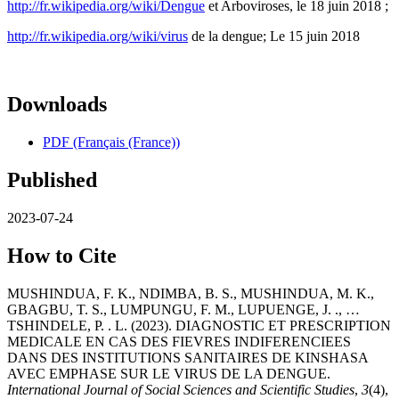
http://fr.wikipedia.org/wiki/Dengue
et Arboviroses, le 18 juin 2018 ;
http://fr.wikipedia.org/wiki/virus
de la dengue; Le 15 juin 2018
Downloads
PDF (Français (France))
Published
2023-07-24
How to Cite
MUSHINDUA, F. K., NDIMBA, B. S., MUSHINDUA, M. K.,
GBAGBU, T. S., LUMPUNGU, F. M., LUPUENGE, J. ., …
TSHINDELE, P. . L. (2023). DIAGNOSTIC ET PRESCRIPTION
MEDICALE EN CAS DES FIEVRES INDIFERENCIEES
DANS DES INSTITUTIONS SANITAIRES DE KINSHASA
AVEC EMPHASE SUR LE VIRUS DE LA DENGUE.
International Journal of Social Sciences and Scientific Studies
,
3
(4),