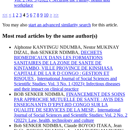
workplace
<<
<
1
2
3
4
5
6
7
8
9
10
>
>>
You may also
start an advanced similarity search
for this article.
Most read articles by the same author(s)
Alphonse KANYINGU NDUMBA, Nestor MUKINAY
DIZAL, Bob SENKER NDIMBA,
DECHETS
BIOMEDICAUX DANS LES FORMATIONS
SANITAIRES DE LA ZONE DE SANTE DE
KINTAMBO, VILLE PROVINCE DE KINSHASA
CAPITALE DE LA R D CONGO : GESTION ET
RISQUES
,
International Journal of Social Sciences and
Scientific Studies: Vol. 3 No. 1 (2023): Infectious diseases
and their impact on clinical practice
BOB SENKER NDIMBA,
FINANCEMENT DES SOINS
PAR APPROCHE MUTUELLE DE SANTE : AVIS DES
ENSEIGNANTS D’EPST-RD CONGO SUR LA
QUALITE DE SERVICES DE LA MESP.
,
International
Journal of Social Sciences and Scientific Studies: Vol. 2 No. 2
(2022): Law, health, technology and culture
Bob SENKER NDIMBA, Claude BOYOO ITAKA, Jean