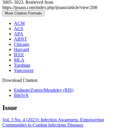
3005–3023. Retrieved from
https://ijssass.com/index.php/ijssass/article/view/208
More Citation Formats
ACM
ACS
APA
ABNT
Chicago
Harvard
IEEE
MLA
Turabian
Vancouver
Download Citation
Endnote/Zotero/Mendeley (RIS)
BibTeX
Issue
Vol. 3 No. 4 (2023): Infection Awareness: Empowering
Communities to Combat Infectious Diseases