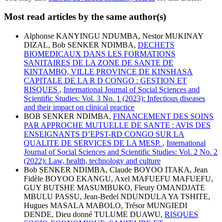
Most read articles by the same author(s)
Alphonse KANYINGU NDUMBA, Nestor MUKINAY
DIZAL, Bob SENKER NDIMBA,
DECHETS
BIOMEDICAUX DANS LES FORMATIONS
SANITAIRES DE LA ZONE DE SANTE DE
KINTAMBO, VILLE PROVINCE DE KINSHASA
CAPITALE DE LA R D CONGO : GESTION ET
RISQUES
,
International Journal of Social Sciences and
Scientific Studies: Vol. 3 No. 1 (2023): Infectious diseases
and their impact on clinical practice
BOB SENKER NDIMBA,
FINANCEMENT DES SOINS
PAR APPROCHE MUTUELLE DE SANTE : AVIS DES
ENSEIGNANTS D’EPST-RD CONGO SUR LA
QUALITE DE SERVICES DE LA MESP.
,
International
Journal of Social Sciences and Scientific Studies: Vol. 2 No. 2
(2022): Law, health, technology and culture
Bob SENKER NDIMBA, Claude BOYOO ITAKA, Jean
Fidèle BOYOO EKANGU, Axel MAFUEFU MAFUEFU,
GUY BUTSHE MASUMBUKO, Fleury OMANDJATE
MBULU PASSU, Jean-Bedel NDUNDULA YA TSHITE,
Hugues MASALA MABOLO, Trésor MUNGIEDI
DENDE, Dieu donné TULUME DUAWU,
RISQUES