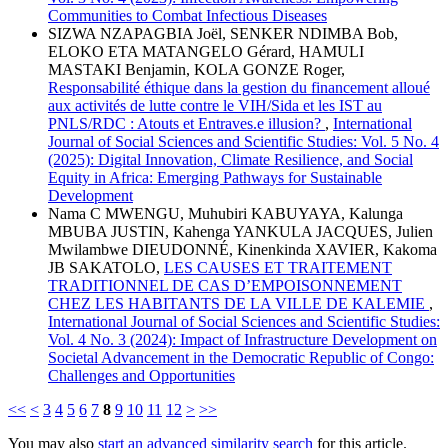
Communities to Combat Infectious Diseases
SIZWA NZAPAGBIA Joël, SENKER NDIMBA Bob,
ELOKO ETA MATANGELO Gérard, HAMULI
MASTAKI Benjamin, KOLA GONZE Roger,
Responsabilité éthique dans la gestion du financement alloué
aux activités de lutte contre le VIH/Sida et les IST au
PNLS/RDC : Atouts et Entraves.e illusion?
,
International
Journal of Social Sciences and Scientific Studies: Vol. 5 No. 4
(2025): Digital Innovation, Climate Resilience, and Social
Equity in Africa: Emerging Pathways for Sustainable
Development
Nama C MWENGU, Muhubiri KABUYAYA, Kalunga
MBUBA JUSTIN, Kahenga YANKULA JACQUES, Julien
Mwilambwe DIEUDONNÉ, Kinenkinda XAVIER, Kakoma
JB SAKATOLO,
LES CAUSES ET TRAITEMENT
TRADITIONNEL DE CAS D’EMPOISONNEMENT
CHEZ LES HABITANTS DE LA VILLE DE KALEMIE
,
International Journal of Social Sciences and Scientific Studies:
Vol. 4 No. 3 (2024): Impact of Infrastructure Development on
Societal Advancement in the Democratic Republic of Congo:
Challenges and Opportunities
<<
<
3
4
5
6
7
8
9
10
11
12
>
>>
You may also
start an advanced similarity search
for this article.