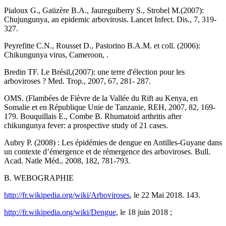
Pialoux G., Gaüzère B.A., Jaureguiberry S., Strobel M.(2007):
Chujungunya, an epidemic arbovirosis. Lancet Infect. Dis., 7, 319-
327.
Peyrefitte C.N., Rousset D., Pastorino B.A.M. et coll. (2006):
Chikungunya virus, Cameroon, .
Bredin TF. Le Brésil,(2007): une terre d'élection pour les
arboviroses ? Med. Trop., 2007, 67, 281- 287.
OMS. (Flambées de Fièvre de la Vallée du Rift au Kenya, en
Somalie et en République Unie de Tanzanie, REH, 2007, 82, 169-
179. Bouquillais E., Combe B. Rhumatoid arthritis after
chikungunya fever: a prospective study of 21 cases.
Aubry P. (2008) : Les épidémies de dengue en Antilles-Guyane dans
un contexte d’émergence et de rémergence des arboviroses. Bull.
Acad. Natle Méd., 2008, 182, 781-793.
B. WEBOGRAPHIE
http://fr.wikipedia.org/wiki/Arboviroses
, le 22 Mai 2018. 143.
http://fr.wikipedia.org/wiki/Dengue
, le 18 juin 2018 ;