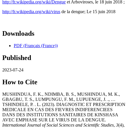
http://fr.wikipedia.org/wiki/Dengue
et Arboviroses, le 18 juin 2018 ;
http://fr.wikipedia.org/wiki/virus
de la dengue; Le 15 juin 2018
Downloads
PDF (Français (France))
Published
2023-07-24
How to Cite
MUSHINDUA, F. K., NDIMBA, B. S., MUSHINDUA, M. K.,
GBAGBU, T. S., LUMPUNGU, F. M., LUPUENGE, J. ., …
TSHINDELE, P. . L. (2023). DIAGNOSTIC ET PRESCRIPTION
MEDICALE EN CAS DES FIEVRES INDIFERENCIEES
DANS DES INSTITUTIONS SANITAIRES DE KINSHASA
AVEC EMPHASE SUR LE VIRUS DE LA DENGUE.
International Journal of Social Sciences and Scientific Studies
,
3
(4),