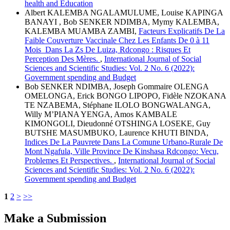
health and Education
Albert KALEMBA NGALAMULUME, Louise KAPINGA
BANAYI , Bob SENKER NDIMBA, Mymy KALEMBA,
KALEMBA MUAMBA ZAMBI,
Facteurs Explicatifs De La
Faible Couverture Vaccinale Chez Les Enfants De 0 à 11
Mois Dans La Zs De Luiza, Rdcongo : Risques Et
Perception Des Mères.
,
International Journal of Social
Sciences and Scientific Studies: Vol. 2 No. 6 (2022):
Government spending and Budget
Bob SENKER NDIMBA, Joseph Gommaire OLENGA
OMELONGA, Erick BONGO LIPOPO, Fidèle NZOKANA
TE NZABEMA, Stéphane ILOLO BONGWALANGA,
Willy M’PIANA YENGA, Amos KAMBALE
KIMONGOLI, Dieudonné OTSHINGA LOSEKE, Guy
BUTSHE MASUMBUKO, Laurence KHUTI BINDA,
Indices De La Pauvrete Dans La Comune Urbano-Rurale De
Mont Ngafula, Ville Province De Kinshasa Rdcongo: Vecu,
Problemes Et Perspectives.
,
International Journal of Social
Sciences and Scientific Studies: Vol. 2 No. 6 (2022):
Government spending and Budget
1
2
>
>>
Make a Submission