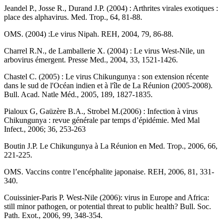
Jeandel P., Josse R., Durand J.P. (2004) : Arthrites virales exotiques :
place des alphavirus. Med. Trop., 64, 81-88.
OMS. (2004) :Le virus Nipah. REH, 2004, 79, 86-88.
Charrel R.N., de Lamballerie X. (2004) : Le virus West-Nile, un
arbovirus émergent. Presse Med., 2004, 33, 1521-1426.
Chastel C. (2005) : Le virus Chikungunya : son extension récente
dans le sud de l'Océan indien et à l'île de La Réunion (2005-2008).
Bull. Acad. Natle Méd., 2005, 189, 1827-1835.
Pialoux G, Gaüzère B.A., Strobel M.(2006) : Infection à virus
Chikungunya : revue générale par temps d’épidémie. Med Mal
Infect., 2006; 36, 253-263
Boutin J.P. Le Chikungunya à La Réunion en Med. Trop., 2006, 66,
221-225.
OMS. Vaccins contre l’encéphalite japonaise. REH, 2006, 81, 331-
340.
Couissinier-Paris P. West-Nile (2006): virus in Europe and Africa:
still minor pathogen, or potential threat to public health? Bull. Soc.
Path. Exot., 2006, 99, 348-354.