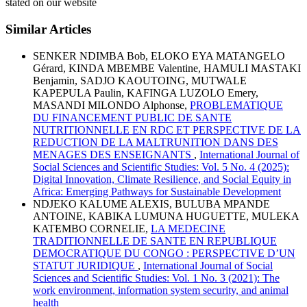
stated on our website
Similar Articles
SENKER NDIMBA Bob, ELOKO EYA MATANGELO
Gérard, KINDA MBEMBE Valentine, HAMULI MASTAKI
Benjamin, SADJO KAOUTOING, MUTWALE
KAPEPULA Paulin, KAFINGA LUZOLO Emery,
MASANDI MILONDO Alphonse,
PROBLEMATIQUE
DU FINANCEMENT PUBLIC DE SANTE
NUTRITIONNELLE EN RDC ET PERSPECTIVE DE LA
REDUCTION DE LA MALTRUNITION DANS DES
MENAGES DES ENSEIGNANTS
,
International Journal of
Social Sciences and Scientific Studies: Vol. 5 No. 4 (2025):
Digital Innovation, Climate Resilience, and Social Equity in
Africa: Emerging Pathways for Sustainable Development
NDJEKO KALUME ALEXIS, BULUBA MPANDE
ANTOINE, KABIKA LUMUNA HUGUETTE, MULEKA
KATEMBO CORNELIE,
LA MEDECINE
TRADITIONNELLE DE SANTE EN REPUBLIQUE
DEMOCRATIQUE DU CONGO : PERSPECTIVE D’UN
STATUT JURIDIQUE
,
International Journal of Social
Sciences and Scientific Studies: Vol. 1 No. 3 (2021): The
work environment, information system security, and animal
health