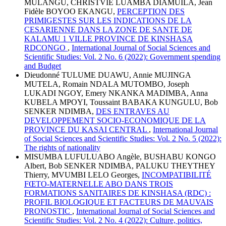
MULANGU, CHRISTVIE LUAMBA DIAMUILA, Jean
Fidèle BOYOO EKANGU,
PERCEPTION DES
PRIMIGESTES SUR LES INDICATIONS DE LA
CESARIENNE DANS LA ZONE DE SANTE DE
KALAMU 1 VILLE PROVINCE DE KINSHASA
RDCONGO
,
International Journal of Social Sciences and
Scientific Studies: Vol. 2 No. 6 (2022): Government spending
and Budget
Dieudonné TULUME DUAWU, Annie MUJINGA
MUTELA, Romain NDALA MUTOMBO, Joseph
LUKADI NGOY, Emery NKANKA MADIMBA, Anna
KUBELA MPOYI, Toussaint BABAKA KUNGULU, Bob
SENKER NDIMBA,
DES ENTRAVES AU
DEVELOPPEMENT SOCIO-ECONOMIQUE DE LA
PROVINCE DU KASAI CENTRAL
,
International Journal
of Social Sciences and Scientific Studies: Vol. 2 No. 5 (2022):
The rights of nationality
MISUMBA LUFULUABO Angèle, BUSHABU KONGO
Albert, Bob SENKER NDIMBA, PALUKU THEYTHEY
Thierry, MVUMBI LELO Georges,
INCOMPATIBILITÉ
FŒTO-MATERNELLE ABO DANS TROIS
FORMATIONS SANITAIRES DE KINSHASA (RDC) :
PROFIL BIOLOGIQUE ET FACTEURS DE MAUVAIS
PRONOSTIC
,
International Journal of Social Sciences and
Scientific Studies: Vol. 2 No. 4 (2022): Culture, politics,