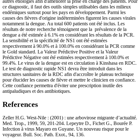
autres étiologies afin d'améliorer la prise en charge des patients. Pour
ce diagnostic, il faut des outils simples utilisables dans les milieux
endémiques surtout pour les pays en développement. Parmi les
causes des fièvres d'origine indéterminées figurent les causes virales
notamment la dengue. Au total 600 patients ont été inclus. Les
résultats de notre recherche témoignent que la prévalence de la
dengue a été estimée à 6.1% en considérant les résultats de la PCR.
La sensibilité et la spécificité de NS1 ont été estimées
respectivement à 90.0% et à 100.0% en considérant la PCR comme
le Gold standard. La Valeur Prédictive Positive et la Valeur
Prédictive Négative ont été estimées respectivement à 100.0% et
99.4%. Le virus de la dengue est en circulation à Kinshasa en RDC.
Le test de diagnostic rapide NS1 devra être introduit dans les
structures sanitaires de la RDC afin d'accroître le plateau technique
pour élucider les causes de fièvre et mettre le clinicien en confiance.
Cette confiance permettra d'éviter une prescription inutile des
antipaludiques et des antibiotiques.
References
Zeller H.G. West-Nile : (2001) : une arbovirose migrante d’actualité.
Med. Trop., 1999, 59, 201-204. Lepeytre D., Fichet G., Bourée P.
Infection à virus Mayaro en Guyane. Un nouveau risque pour le
voyageur. Bull. Soc. Path. Exot., 94, 136.