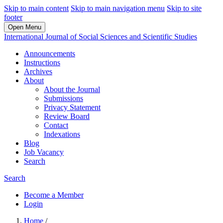
Skip to main content
Skip to main navigation menu
Skip to site
footer
Open Menu
International Journal of Social Sciences and Scientific Studies
Announcements
Instructions
Archives
About
About the Journal
Submissions
Privacy Statement
Review Board
Contact
Indexations
Blog
Job Vacancy
Search
Search
Become a Member
Login
Home
/