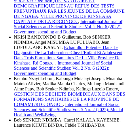
SOCIO-ECONOMIQUE, SANITAIRE ET
DEMOGRAPHIQUE LIES AU REFUS DES TESTS
PRENUPTIAUX PAR LES JEUNES DE LA COMMUNE
DE NGABA, VILLE PROVINCE DE KINSHASA,
CAPITALE DE LA RDCONGO.
,
International Journal of
Social Sciences and Scientific Studies: Vol. 2 No. 6 (2022):
Government spending and Budget
NKISI BANDJONDO B Guillaume, Bob SENKER
NDIMBA, Angel MISUMBA LUFULUABO, Jean
LUFULUABO KASUYI,
Echantillon Potentiel Dans Le
Diagnostic De La Tuberculose Chez l’Enfant Et Adolescent
Dans Trois Formations Sanitaires De La Ville Province De
Kinshasa Rd Congo.
,
International Journal of Social
Sciences and Scientific Studies: Vol. 2 No. 6 (2022):
Government spending and Budget
Kembo Nsayi Lebrun, Kabongo Mutatayi Joseph, Muamba
Matolo Alivier, Madika Malula Charles, Mulangu Mandiandi
Aime Papy, Bob Senker Ndimba, Kafinga Luzolo Emery,
GESTION DES DECHETS BIOMEDICAUX DANS DES
FORMATIONS SANITAIRES DE LA PROVINCE DE
LOMAMI /RD-CONGO.
,
International Journal of Social
Sciences and Scientific Studies: Vol. 5 No. 2 (2025): Mental
Health and Well-Being
Bob SENKER NDIMBA, Carrel KALALA KAYEMBE,
Laurence KHUTI BINDA, Fidèle TSHIBANDA