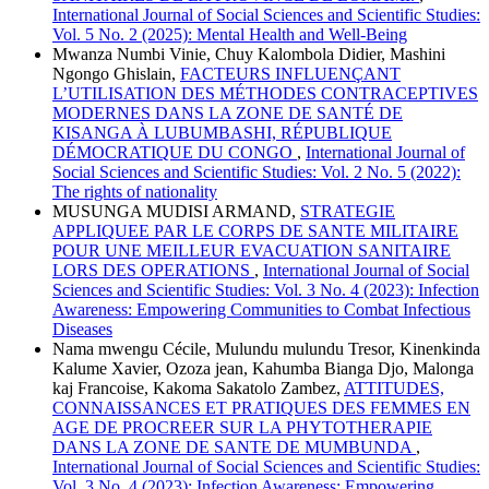
International Journal of Social Sciences and Scientific Studies:
Vol. 5 No. 2 (2025): Mental Health and Well-Being
Mwanza Numbi Vinie, Chuy Kalombola Didier, Mashini
Ngongo Ghislain,
FACTEURS INFLUENÇANT
L’UTILISATION DES MÉTHODES CONTRACEPTIVES
MODERNES DANS LA ZONE DE SANTÉ DE
KISANGA À LUBUMBASHI, RÉPUBLIQUE
DÉMOCRATIQUE DU CONGO
,
International Journal of
Social Sciences and Scientific Studies: Vol. 2 No. 5 (2022):
The rights of nationality
MUSUNGA MUDISI ARMAND,
STRATEGIE
APPLIQUEE PAR LE CORPS DE SANTE MILITAIRE
POUR UNE MEILLEUR EVACUATION SANITAIRE
LORS DES OPERATIONS
,
International Journal of Social
Sciences and Scientific Studies: Vol. 3 No. 4 (2023): Infection
Awareness: Empowering Communities to Combat Infectious
Diseases
Nama mwengu Cécile, Mulundu mulundu Tresor, Kinenkinda
Kalume Xavier, Ozoza jean, Kahumba Bianga Djo, Malonga
kaj Francoise, Kakoma Sakatolo Zambez,
ATTITUDES,
CONNAISSANCES ET PRATIQUES DES FEMMES EN
AGE DE PROCREER SUR LA PHYTOTHERAPIE
DANS LA ZONE DE SANTE DE MUMBUNDA
,
International Journal of Social Sciences and Scientific Studies:
Vol. 3 No. 4 (2023): Infection Awareness: Empowering