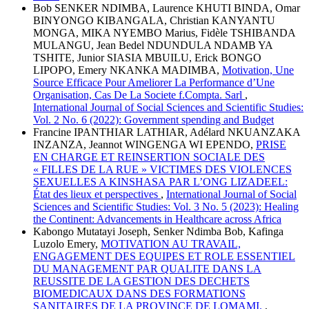
Bob SENKER NDIMBA, Laurence KHUTI BINDA, Omar
BINYONGO KIBANGALA, Christian KANYANTU
MONGA, MIKA NYEMBO Marius, Fidèle TSHIBANDA
MULANGU, Jean Bedel NDUNDULA NDAMB YA
TSHITE, Junior SIASIA MBUILU, Erick BONGO
LIPOPO, Emery NKANKA MADIMBA,
Motivation, Une
Source Efficace Pour Ameliorer La Performance d’Une
Organisation, Cas De La Societe f.Compta. Sarl
,
International Journal of Social Sciences and Scientific Studies:
Vol. 2 No. 6 (2022): Government spending and Budget
Francine IPANTHIAR LATHIAR, Adélard NKUANZAKA
INZANZA, Jeannot WINGENGA WI EPENDO,
PRISE
EN CHARGE ET REINSERTION SOCIALE DES
« FILLES DE LA RUE » VICTIMES DES VIOLENCES
SEXUELLES A KINSHASA PAR L’ONG LIZADEEL:
État des lieux et perspectives
,
International Journal of Social
Sciences and Scientific Studies: Vol. 3 No. 5 (2023): Healing
the Continent: Advancements in Healthcare across Africa
Kabongo Mutatayi Joseph, Senker Ndimba Bob, Kafinga
Luzolo Emery,
MOTIVATION AU TRAVAIL,
ENGAGEMENT DES EQUIPES ET ROLE ESSENTIEL
DU MANAGEMENT PAR QUALITE DANS LA
REUSSITE DE LA GESTION DES DECHETS
BIOMEDICAUX DANS DES FORMATIONS
SANITAIRES DE LA PROVINCE DE LOMAMI.
,