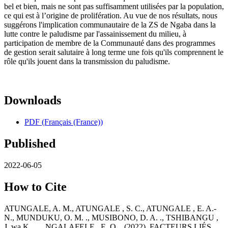
bel et bien, mais ne sont pas suffisamment utilisées par la population,
ce qui est à l’origine de prolifération. Au vue de nos résultats, nous
suggérons l'implication communautaire de la ZS de Ngaba dans la
lutte contre le paludisme par l'assainissement du milieu, à
participation de membre de la Communauté dans des programmes
de gestion serait salutaire à long terme une fois qu'ils comprennent le
rôle qu'ils jouent dans la transmission du paludisme.
Downloads
PDF (Français (France))
Published
2022-06-05
How to Cite
ATUNGALE, A. M., ATUNGALE , S. C., ATUNGALE , E. A.-
N., MUNDUKU, O. M. ., MUSIBONO, D. A. ., TSHIBANGU ,
J. wa K., … NGALAFELE , E. O. . (2022). FACTEURS LIÉS