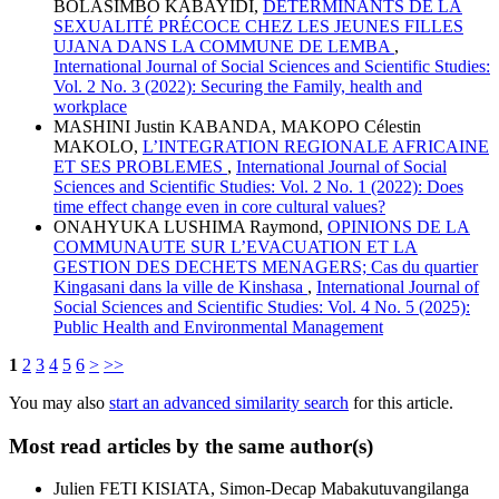
BOLASIMBO KABAYIDI,
DÉTERMINANTS DE LA
SEXUALITÉ PRÉCOCE CHEZ LES JEUNES FILLES
UJANA DANS LA COMMUNE DE LEMBA
,
International Journal of Social Sciences and Scientific Studies:
Vol. 2 No. 3 (2022): Securing the Family, health and
workplace
MASHINI Justin KABANDA, MAKOPO Célestin
MAKOLO,
L’INTEGRATION REGIONALE AFRICAINE
ET SES PROBLEMES
,
International Journal of Social
Sciences and Scientific Studies: Vol. 2 No. 1 (2022): Does
time effect change even in core cultural values?
ONAHYUKA LUSHIMA Raymond,
OPINIONS DE LA
COMMUNAUTE SUR L’EVACUATION ET LA
GESTION DES DECHETS MENAGERS; Cas du quartier
Kingasani dans la ville de Kinshasa
,
International Journal of
Social Sciences and Scientific Studies: Vol. 4 No. 5 (2025):
Public Health and Environmental Management
1
2
3
4
5
6
>
>>
You may also
start an advanced similarity search
for this article.
Most read articles by the same author(s)
Julien FETI KISIATA, Simon-Decap Mabakutuvangilanga