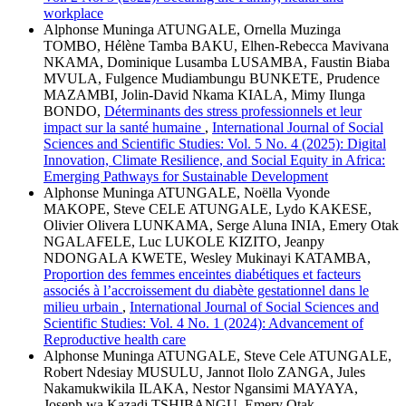
workplace
Alphonse Muninga ATUNGALE, Ornella Muzinga
TOMBO, Hélène Tamba BAKU, Elhen-Rebecca Mavivana
NKAMA, Dominique Lusamba LUSAMBA, Faustin Biaba
MVULA, Fulgence Mudiambungu BUNKETE, Prudence
MAZAMBI, Jolin-David Nkama KIALA, Mimy Ilunga
BONDO,
Déterminants des stress professionnels et leur
impact sur la santé humaine
,
International Journal of Social
Sciences and Scientific Studies: Vol. 5 No. 4 (2025): Digital
Innovation, Climate Resilience, and Social Equity in Africa:
Emerging Pathways for Sustainable Development
Alphonse Muninga ATUNGALE, Noëlla Vyonde
MAKOPE, Steve CELE ATUNGALE, Lydo KAKESE,
Olivier Olivera LUNKAMA, Serge Aluna INIA, Emery Otak
NGALAFELE, Luc LUKOLE KIZITO, Jeanpy
NDONGALA KWETE, Wesley Mukinayi KATAMBA,
Proportion des femmes enceintes diabétiques et facteurs
associés à l’accroissement du diabète gestationnel dans le
milieu urbain
,
International Journal of Social Sciences and
Scientific Studies: Vol. 4 No. 1 (2024): Advancement of
Reproductive health care
Alphonse Muninga ATUNGALE, Steve Cele ATUNGALE,
Robert Ndesiay MUSULU, Jannot Ilolo ZANGA, Jules
Nakamukwikila ILAKA, Nestor Ngansimi MAYAYA,
Joseph wa Kazadi TSHIBANGU, Emery Otak