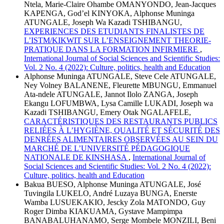
Ntela, Marie-Claire Ohambe OMANYONDO, Jean-Jacques
KAPENGA, God’el KINYOKA, Alphonse Muninga
ATUNGALE, Joseph Wa Kazadi TSHIBANGU,
EXPERIENCES DES ETUDIANTS FINALISTES DE
L’ISTM/KIKWIT SUR L’ENSEIGNEMENT THEORIE-
PRATIQUE DANS LA FORMATION INFIRMIERE
,
International Journal of Social Sciences and Scientific Studies:
Vol. 2 No. 4 (2022): Culture, politics, health and Education
Alphonse Muninga ATUNGALE, Steve Cele ATUNGALE,
Ney Volney BALANENE, Fleurette MBUNGU, Emmanuel
Ata-ndele ATUNGALE, Jannot Ilolo ZANGA, Joseph
Ekangu LOFUMBWA, Lysa Camille LUKADI, Joseph wa
Kazadi TSHIBANGU, Emery Otak NGALAFELE,
CARACTÉRISTIQUES DES RESTAURANTS PUBLICS
RELIÉES À L’HYGIÈNE, QUALITÉ ET SÉCURITÉ DES
DENRÉES ALIMENTAIRES OBSERVÉES AU SEIN DU
MARCHÉ DE L’UNIVERSITÉ PÉDAGOGIQUE
NATIONALE DE KINSHASA
,
International Journal of
Social Sciences and Scientific Studies: Vol. 2 No. 4 (2022):
Culture, politics, health and Education
Bakua BUESO, Alphonse Muninga ATUNGALE, José
Tuvingila LUKELO, André Luzaya BUNGA, Enerste
Wamba LUSUEKAKIO, Jescky Zola MATONDO, Guy
Roger Dimba KIAKUAMA, Gystave Mampimpa
BANABALUHANAMO, Serge Mombele MONZILI, Beni