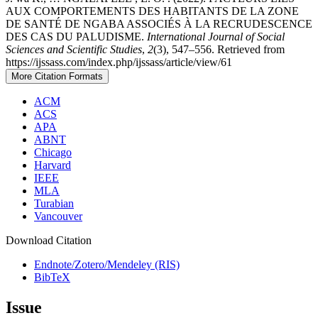
AUX COMPORTEMENTS DES HABITANTS DE LA ZONE
DE SANTÉ DE NGABA ASSOCIÉS À LA RECRUDESCENCE
DES CAS DU PALUDISME.
International Journal of Social
Sciences and Scientific Studies
,
2
(3), 547–556. Retrieved from
https://ijssass.com/index.php/ijssass/article/view/61
More Citation Formats
ACM
ACS
APA
ABNT
Chicago
Harvard
IEEE
MLA
Turabian
Vancouver
Download Citation
Endnote/Zotero/Mendeley (RIS)
BibTeX
Issue