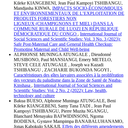
Kileke KIANGEBENI, Jean Paul Kampoyi TSHIBANGU,
Mandjasha KINWA,
IMPACTS SOCIO-ÉCONOMIQUES
ET ENVIRONNEMENTAUX DE L’EXPLOITATION DE
PRODUITS FORESTIERS NON
LIGNEUX (CHAMPIGNONS ET MIEL) DANS LA
COMMUNE RURALE DE LUOZI EN RÉPUBLIQUE
DÉMOCRATIQUE DU CONGO
,
International Journal of
Social Sciences and Scientific Studies: Vol. 3 No. 3 (2023):
Safe Post-Maternal Care and General Health Checkup:
Promoting Maternal and Child Well-being
ALPHONSE MUNINGA ATUNGALE , Dieudonné
MUSIBONO, Paul MANSIANGI, Emery METELO,
STEVE CELE ATUNGALE , Joseph wa Kazadi
TSHIBANGU , ZACHARIE BUKONDA NGOYI ,
Caractéristiques des gîtes larvaires associées à la prolifération
des vecteurs du paludisme dans la Zone de Santé de Ngaba-
Kinshasa
,
International Journal of Social Sciences and
Scientific Studies: Vol. 2 No. 2 (2022): Law, health,
technology and culture
Bakua BUESO, Alphonse Muninga ATUNGALE, Beni
Kileke KIANGEBENI, Samy Tana TADI , Jean Paul
Kampoyi TSHIBANGU, Pierre Muzita NGANGU,
Blanchard Menayaku BAFWIDINSONI, Ngoma
BODIENA, Gystave Mampimpa BANABALUHANAMO,
Jonas Kabokulo SAKAJI,
Effets des différents amendements