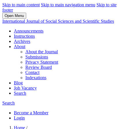
Skip to main content
Skip to main navigation menu
Skip to site
footer
Open Menu
International Journal of Social Sciences and Scientific Studies
Announcements
Instructions
Archives
About
About the Journal
Submissions
Privacy Statement
Review Board
Contact
Indexations
Blog
Job Vacancy
Search
Search
Become a Member
Login
Home
/