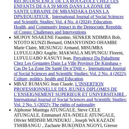
RECRUDESCENCE DE LA ROUGEOLE CHEZ LES
ENFANTS DE 6 A 59 MOIS DANS LA ZONE DE
SANTE URBAINE DE MBANDAKA DANS LA
DPS/EQUATEUR
,
International Journal of Social Sciences
and Scientific Studies: Vol. 4 No. 4 (2024): Education,
Health, and Community Impact in the Democratic Republic
of Congo: Challenges and Interventions
MUPOY NSAKENE Faustine, SENKER NDIMBA Bob,
NTOTO KUNZI Bernard, OMANYONDO OHAMBE
Marie Claire, MUSUNGU Armand, MISUMBA
LUFULUABO Angèle, MAKWALA MUPUNGU Florent,
LUFULUABO KASUYI Jean,
Prevalence Du Paludisme
Chez Les Gestantes Dans La Ville Province De Kinshasa «
Cas De La Zone De Santé De n’Djili »
,
International Journal
of Social Sciences and Scientific Studies: Vol. 2 No. 4 (2022):
Culture, politics, health and Education
MBAZ RUMANG Jean Claude,
L’INSERTION
PROFESSIONNELLE DES JEUNES DIPLOMES DE
L’ENSEIGNEMENT SUPERIEUR ET UNIVERSITAIRE
,
International Journal of Social Sciences and Scientific Studies:
Vol. 2 No. 5 (2022): The rights of nationality
Alphonse Muninga ATUNGALE, Steve CELE
ATUNGALE, Emmanuel ATA-NDELE ATUNGALE,
Olivier MIDISHI MUNDUKU , Joseph WA KAZADI
TSHIBANGU , Zacharie BUKONDA NGOYI, Giresse