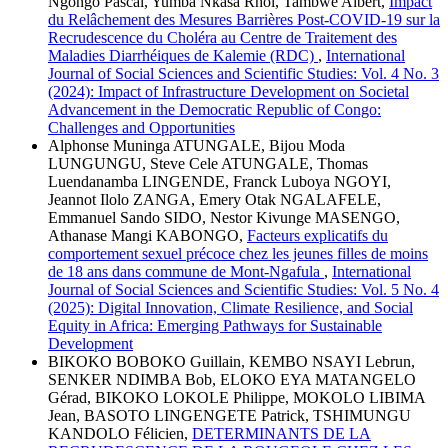
Ngongo Pascal, Yumba Nkasa Rhol, Tambwe Albert,
Impact
du Relâchement des Mesures Barrières Post-COVID-19 sur la
Recrudescence du Choléra au Centre de Traitement des
Maladies Diarrhéiques de Kalemie (RDC)
,
International
Journal of Social Sciences and Scientific Studies: Vol. 4 No. 3
(2024): Impact of Infrastructure Development on Societal
Advancement in the Democratic Republic of Congo:
Challenges and Opportunities
Alphonse Muninga ATUNGALE, Bijou Moda
LUNGUNGU, Steve Cele ATUNGALE, Thomas
Luendanamba LINGENDE, Franck Luboya NGOYI,
Jeannot Ilolo ZANGA, Emery Otak NGALAFELE,
Emmanuel Sando SIDO, Nestor Kivunge MASENGO,
Athanase Mangi KABONGO,
Facteurs explicatifs du
comportement sexuel précoce chez les jeunes filles de moins
de 18 ans dans commune de Mont-Ngafula
,
International
Journal of Social Sciences and Scientific Studies: Vol. 5 No. 4
(2025): Digital Innovation, Climate Resilience, and Social
Equity in Africa: Emerging Pathways for Sustainable
Development
BIKOKO BOBOKO Guillain, KEMBO NSAYI Lebrun,
SENKER NDIMBA Bob, ELOKO EYA MATANGELO
Gérad, BIKOKO LOKOLE Philippe, MOKOLO LIBIMA
Jean, BASOTO LINGENGETE Patrick, TSHIMUNGU
KANDOLO Félicien,
DETERMINANTS DE LA