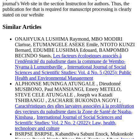
journal’s Web site in the section Instruction for authors. Thus, the
publication fee that is required for manuscript processing is clearly
stated on our website
Similar Articles
ONAHYUKA LUSHIMA Raymond, MBO MODIRI
Clarisse, ETUMANGELE ASEKE Emile, NTOTO KUNZI
Bernard, EDUMBE LUSHIMA Edouard, BAMPOMBO
BECINDO Stanis,
Les facteurs écologiques associés à
l’endémicité du paludisme dans la commune de Wembo-
Nyama à Lumumbaville
,
International Journal of Social
Sciences and Scientific Studies: Vol. 4 No. 5 (2025): Public
Health and Environmental Management
ALPHONSE MUNINGA ATUNGALE , Dieudonné
MUSIBONO, Paul MANSIANGI, Emery METELO,
STEVE CELE ATUNGALE , Joseph wa Kazadi
TSHIBANGU , ZACHARIE BUKONDA NGOYI ,
Caractéristiques des gîtes larvaires associées à la prolifération
des vecteurs du paludisme dans la Zone de Santé de Ngaba-
Kinshasa
,
International Journal of Social Sciences and
Scientific Studies: Vol. 2 No. 2 (2022): Law, health,
technology and culture
BSRPSE BSRPSE, Kabandilwa Sabuni Enock, Mukonkole