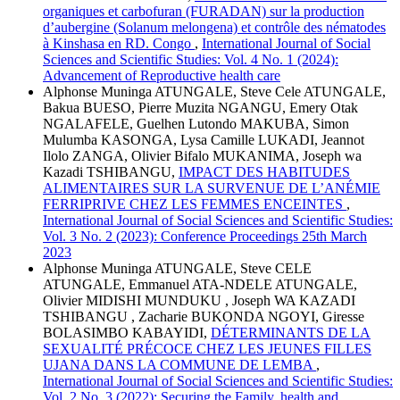
organiques et carbofuran (FURADAN) sur la production
d’aubergine (Solanum melongena) et contrôle des nématodes
à Kinshasa en RD. Congo
,
International Journal of Social
Sciences and Scientific Studies: Vol. 4 No. 1 (2024):
Advancement of Reproductive health care
Alphonse Muninga ATUNGALE, Steve Cele ATUNGALE,
Bakua BUESO, Pierre Muzita NGANGU, Emery Otak
NGALAFELE, Guelhen Lutondo MAKUBA, Simon
Mulumba KASONGA, Lysa Camille LUKADI, Jeannot
Ilolo ZANGA, Olivier Bifalo MUKANIMA, Joseph wa
Kazadi TSHIBANGU,
IMPACT DES HABITUDES
ALIMENTAIRES SUR LA SURVENUE DE L’ANÉMIE
FERRIPRIVE CHEZ LES FEMMES ENCEINTES
,
International Journal of Social Sciences and Scientific Studies:
Vol. 3 No. 2 (2023): Conference Proceedings 25th March
2023
Alphonse Muninga ATUNGALE, Steve CELE
ATUNGALE, Emmanuel ATA-NDELE ATUNGALE,
Olivier MIDISHI MUNDUKU , Joseph WA KAZADI
TSHIBANGU , Zacharie BUKONDA NGOYI, Giresse
BOLASIMBO KABAYIDI,
DÉTERMINANTS DE LA
SEXUALITÉ PRÉCOCE CHEZ LES JEUNES FILLES
UJANA DANS LA COMMUNE DE LEMBA
,
International Journal of Social Sciences and Scientific Studies:
Vol. 2 No. 3 (2022): Securing the Family, health and