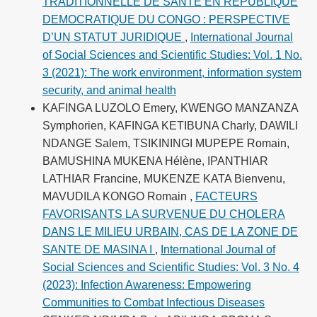
TRADITIONNELLE DE SANTE EN REPUBLIQUE
DEMOCRATIQUE DU CONGO : PERSPECTIVE
D’UN STATUT JURIDIQUE
,
International Journal
of Social Sciences and Scientific Studies: Vol. 1 No.
3 (2021): The work environment, information system
security, and animal health
KAFINGA LUZOLO Emery, KWENGO MANZANZA
Symphorien, KAFINGA KETIBUNA Charly, DAWILI
NDANGE Salem, TSIKININGI MUPEPE Romain,
BAMUSHINA MUKENA Hélène, IPANTHIAR
LATHIAR Francine, MUKENZE KATA Bienvenu,
MAVUDILA KONGO Romain ,
FACTEURS
FAVORISANTS LA SURVENUE DU CHOLERA
DANS LE MILIEU URBAIN, CAS DE LA ZONE DE
SANTE DE MASINA I
,
International Journal of
Social Sciences and Scientific Studies: Vol. 3 No. 4
(2023): Infection Awareness: Empowering
Communities to Combat Infectious Diseases