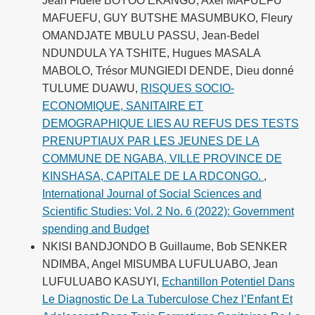
Jean Fidèle BOYOO EKANGU, Axel MAFUEFU
MAFUEFU, GUY BUTSHE MASUMBUKO, Fleury
OMANDJATE MBULU PASSU, Jean-Bedel
NDUNDULA YA TSHITE, Hugues MASALA
MABOLO, Trésor MUNGIEDI DENDE, Dieu donné
TULUME DUAWU,
RISQUES SOCIO-
ECONOMIQUE, SANITAIRE ET
DEMOGRAPHIQUE LIES AU REFUS DES TESTS
PRENUPTIAUX PAR LES JEUNES DE LA
COMMUNE DE NGABA, VILLE PROVINCE DE
KINSHASA, CAPITALE DE LA RDCONGO.
,
International Journal of Social Sciences and
Scientific Studies: Vol. 2 No. 6 (2022): Government
spending and Budget
NKISI BANDJONDO B Guillaume, Bob SENKER
NDIMBA, Angel MISUMBA LUFULUABO, Jean
LUFULUABO KASUYI,
Echantillon Potentiel Dans
Le Diagnostic De La Tuberculose Chez l’Enfant Et