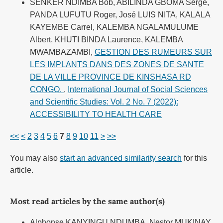
SENKER NDIMBA Bob, ABILINDA GBOMA Serge,
PANDA LUFUTU Roger, José LUIS NITA, KALALA
KAYEMBE Carrel, KALEMBA NGALAMULUME
Albert, KHUTI BINDA Laurence, KALEMBA
MWAMBAZAMBI,
GESTION DES RUMEURS SUR
LES IMPLANTS DANS DES ZONES DE SANTE
DE LA VILLE PROVINCE DE KINSHASA RD
CONGO.
,
International Journal of Social Sciences
and Scientific Studies: Vol. 2 No. 7 (2022):
ACCESSIBILITY TO HEALTH CARE
<<
<
2
3
4
5
6
7
8
9
10
11
>
>>
You may also
start an advanced similarity search
for this
article.
Most read articles by the same author(s)
Alphonse KANYINGU NDUMBA, Nestor MUKINAY