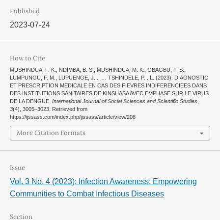
Published
2023-07-24
How to Cite
MUSHINDUA, F. K., NDIMBA, B. S., MUSHINDUA, M. K., GBAGBU, T. S.,
LUMPUNGU, F. M., LUPUENGE, J. ., … TSHINDELE, P. . L. (2023). DIAGNOSTIC
ET PRESCRIPTION MEDICALE EN CAS DES FIEVRES INDIFERENCIEES DANS
DES INSTITUTIONS SANITAIRES DE KINSHASA AVEC EMPHASE SUR LE VIRUS
DE LA DENGUE.
International Journal of Social Sciences and Scientific Studies
,
3
(4), 3005–3023. Retrieved from
https://ijssass.com/index.php/ijssass/article/view/208
More Citation Formats
Issue
Vol. 3 No. 4 (2023): Infection Awareness: Empowering
Communities to Combat Infectious Diseases
Section