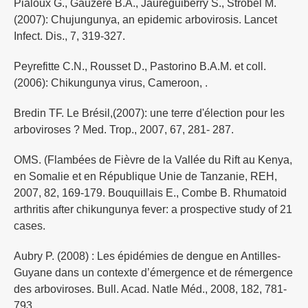
Pialoux G., Gaüzère B.A., Jaureguiberry S., Strobel M.
(2007): Chujungunya, an epidemic arbovirosis. Lancet
Infect. Dis., 7, 319-327.
Peyrefitte C.N., Rousset D., Pastorino B.A.M. et coll.
(2006): Chikungunya virus, Cameroon, .
Bredin TF. Le Brésil,(2007): une terre d'élection pour les
arboviroses ? Med. Trop., 2007, 67, 281- 287.
OMS. (Flambées de Fièvre de la Vallée du Rift au Kenya,
en Somalie et en République Unie de Tanzanie, REH,
2007, 82, 169-179. Bouquillais E., Combe B. Rhumatoid
arthritis after chikungunya fever: a prospective study of 21
cases.
Aubry P. (2008) : Les épidémies de dengue en Antilles-
Guyane dans un contexte d’émergence et de rémergence
des arboviroses. Bull. Acad. Natle Méd., 2008, 182, 781-
793.