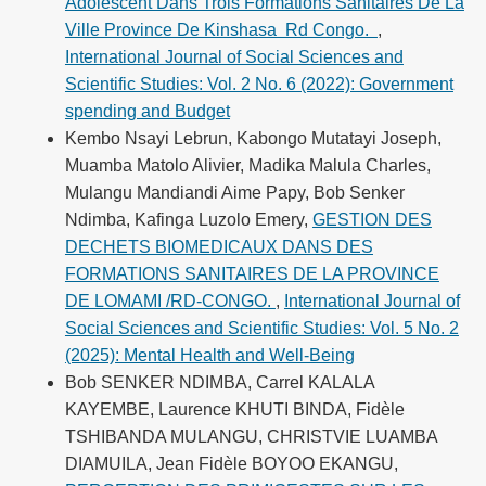
Adolescent Dans Trois Formations Sanitaires De La
Ville Province De Kinshasa Rd Congo.
,
International Journal of Social Sciences and
Scientific Studies: Vol. 2 No. 6 (2022): Government
spending and Budget
Kembo Nsayi Lebrun, Kabongo Mutatayi Joseph,
Muamba Matolo Alivier, Madika Malula Charles,
Mulangu Mandiandi Aime Papy, Bob Senker
Ndimba, Kafinga Luzolo Emery,
GESTION DES
DECHETS BIOMEDICAUX DANS DES
FORMATIONS SANITAIRES DE LA PROVINCE
DE LOMAMI /RD-CONGO.
,
International Journal of
Social Sciences and Scientific Studies: Vol. 5 No. 2
(2025): Mental Health and Well-Being
Bob SENKER NDIMBA, Carrel KALALA
KAYEMBE, Laurence KHUTI BINDA, Fidèle
TSHIBANDA MULANGU, CHRISTVIE LUAMBA
DIAMUILA, Jean Fidèle BOYOO EKANGU,