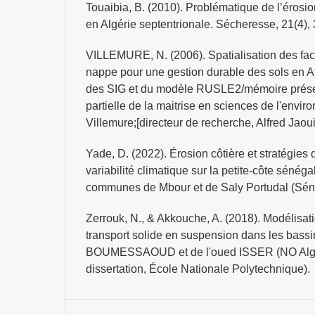
Touaibia, B. (2010). Problématique de l’érosion
en Algérie septentrionale. Sécheresse, 21(4),
VILLEMURE, N. (2006). Spatialisation des fact
nappe pour une gestion durable des sols en Afr
des SIG et du modèle RUSLE2/mémoire prés
partielle de la maitrise en sciences de l'env
Villemure;[directeur de recherche, Alfred Jaoui
Yade, D. (2022). Érosion côtière et stratégies 
variabilité climatique sur la petite-côte sénéga
communes de Mbour et de Saly Portudal (Sén
Zerrouk, N., & Akkouche, A. (2018). Modélisatio
transport solide en suspension dans les bassi
BOUMESSAOUD et de l'oued ISSER (NO Algér
dissertation, École Nationale Polytechnique).