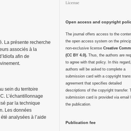
License
Open access and copyright poli
The journal offers access to the conten
the open access system on the princip
té. La présente recherche
non-exclusive license
Creative Com
teurs associés à la
(CC BY 4.0).
Thus, the authors are req
’Idiofa afin de
to agree with that policy. In this regard
avinement.
authors will be asked to complete a
submission card with a copyright trans
agreement that specifies detailed
 sein du territoire
descriptions of the copyright transfer.
DC. L’échantillonnage
submission card is provided via email 
isé par la technique
the publication.
ain. Les données
 été analysées à l’aide
Publication fee