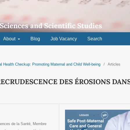
 Sciences and Scientific Studies
About
Blog
Job Vacancy
Search
al Health Checkup: Promoting Maternal and Child Well-being
/
Articles
 RECRUDESCENCE DES ÉROSIONS DAN
ciences de la Santé, Membre