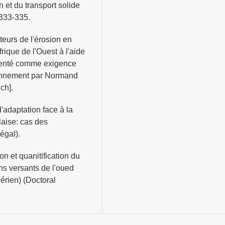
 et du transport solide
 333-335.
eurs de l'érosion en
ique de l'Ouest à l'aide
enté comme exigence
ironnement par Normand
ch].
d'adaptation face à la
laise: cas des
égal).
n et quanitification du
ns versants de l'oued
ien) (Doctoral