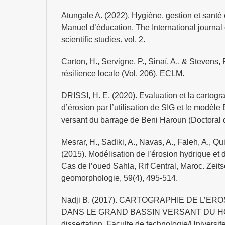
Atungale A. (2022). Hygiène, gestion et santé
Manuel d’éducation. The International journal
scientific studies. vol. 2.
Carton, H., Servigne, P., Sinaï, A., & Stevens, R
résilience locale (Vol. 206). ECLM.
DRISSI, H. E. (2020). Evaluation et la cartogr
d’érosion par l’utilisation de SIG et le modè
versant du barrage de Beni Haroun (Doctoral di
Mesrar, H., Sadiki, A., Navas, A., Faleh, A., Q
(2015). Modélisation de l’érosion hydrique et 
Cas de l’oued Sahla, Rif Central, Maroc. Zeitsch
geomorphologie, 59(4), 495-514.
Nadji B. (2017). CARTOGRAPHIE DE L’E
DANS LE GRAND BASSIN VERSANT DU HO
dissertation, Faculte de technologie/Univers