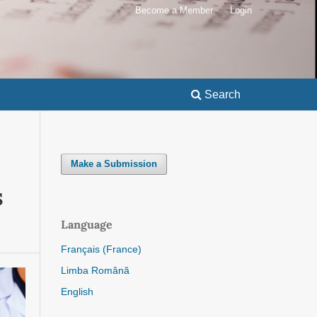
Become a Member
Login
Search
Make a Submission
S
Language
Français (France)
Limba Română
English