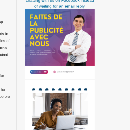
chatting with us on Facebook instead
of waiting for an email reply.
cy
ts in
les of
mons
uired
,
fer
 The
before