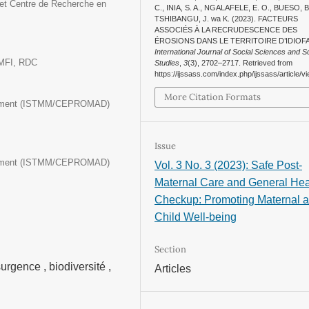
 et Centre de Recherche en
C., INIA, S. A., NGALAFELE, E. O., BUESO, B
TSHIBANGU, J. wa K. (2023). FACTEURS
ASSOCIÉS À LA RECRUDESCENCE DES
ÉROSIONS DANS LE TERRITOIRE D’IDIOFA
International Journal of Social Sciences and Sc
OMFI, RDC
Studies
,
3
(3), 2702–2717. Retrieved from
https://ijssass.com/index.php/ijssass/article/v
More Citation Formats
nagement (ISTMM/CEPROMAD)
Issue
nagement (ISTMM/CEPROMAD)
Vol. 3 No. 3 (2023): Safe Post-
Maternal Care and General Hea
Checkup: Promoting Maternal 
Child Well-being
Section
ésurgence , biodiversité ,
Articles