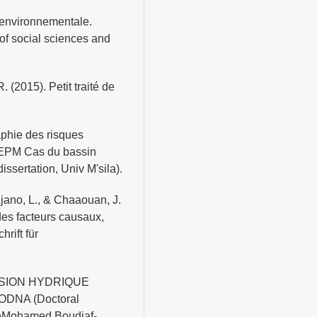
 environnementale.
 of social sciences and
. (2015). Petit traité de
aphie des risques
le EPM Cas du bassin
ssertation, Univ M'sila).
uijano, L., & Chaaouan, J.
des facteurs causaux,
rift für
ROSION HYDRIQUE
DNA (Doctoral
iteMohamed Boudiaf-