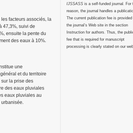
IJSSASS
is a self-funded journal. For 
reason, the journal handles a publicati
The current publication fee is provided
 les facteurs associés, la
the journal’s Web site in the section
à 47,3%, suivi de
Instruction for authors. Thus, the publi
%, ensuite la pente du
fee that is required for manuscript
llement des eaux à 10%.
processing is clearly stated on our we
nstitue une
énéral et du territoire
r sur la prise des
re des eaux pluviales
es eaux pluviales au
n urbanisée.