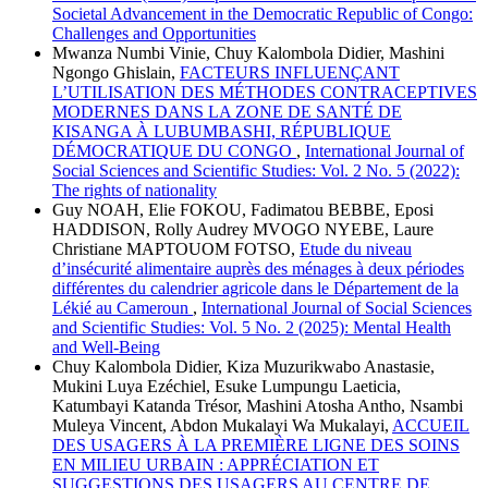
Societal Advancement in the Democratic Republic of Congo:
Challenges and Opportunities
Mwanza Numbi Vinie, Chuy Kalombola Didier, Mashini
Ngongo Ghislain,
FACTEURS INFLUENÇANT
L’UTILISATION DES MÉTHODES CONTRACEPTIVES
MODERNES DANS LA ZONE DE SANTÉ DE
KISANGA À LUBUMBASHI, RÉPUBLIQUE
DÉMOCRATIQUE DU CONGO
,
International Journal of
Social Sciences and Scientific Studies: Vol. 2 No. 5 (2022):
The rights of nationality
Guy NOAH, Elie FOKOU, Fadimatou BEBBE, Eposi
HADDISON, Rolly Audrey MVOGO NYEBE, Laure
Christiane MAPTOUOM FOTSO,
Etude du niveau
d’insécurité alimentaire auprès des ménages à deux périodes
différentes du calendrier agricole dans le Département de la
Lékié au Cameroun
,
International Journal of Social Sciences
and Scientific Studies: Vol. 5 No. 2 (2025): Mental Health
and Well-Being
Chuy Kalombola Didier, Kiza Muzurikwabo Anastasie,
Mukini Luya Ezéchiel, Esuke Lumpungu Laeticia,
Katumbayi Katanda Trésor, Mashini Atosha Antho, Nsambi
Muleya Vincent, Abdon Mukalayi Wa Mukalayi,
ACCUEIL
DES USAGERS À LA PREMIÈRE LIGNE DES SOINS
EN MILIEU URBAIN : APPRÉCIATION ET
SUGGESTIONS DES USAGERS AU CENTRE DE