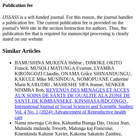
Publication fee
IJSSASS
is a self-funded journal. For this reason, the journal handles
a publication fee. The current publication fee is provided on the
journal’s Web site in the section Instruction for authors. Thus, the
publication fee that is required for manuscript processing is clearly
stated on our website
Similar Articles
BAMUSHINA MUKENA Hélène , DIMOKE OKITO
Franck, MUSOLI MATUNGA Evariste, LYAMBA
KIRONGOZI Claudin, ONAMA Grâce SHINANDUNGU,
KAKULE Mike MUSINDUA, NOMOPUANE Catherine
Marie KABUDRI , MAHESHE SIFA Jeanne, SENKER
NDIMBA Bob,
REVENUS DES MENAGES ET ACCES
AUX SOINS DE SANTE DE QUALITE ALA ZONE DE
SANTE DE KIMBANSEKE, KINSHASA/RDCONGO
,
International Journal of Social Sciences and Scientific Studies:
Vol. 4 No. 1 (2024): Advancement of Reproductive health
care
Nama mwengu Cécilea, Kahumba Bianga Djo, Ozoza Jean,
Mulundu mulundu Tresorb, Malonga kaj Francoise,
Kinenkinda Kalume Xavier, Kakoma Sakatolo Zambez,