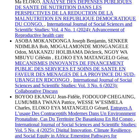
Ma ELOKO,
ANALYSE DES DEPENSES PUBLIQUES
DE SANTE DE NUTRITION DANS LES
PERSPECTIVES DE LA REDUCTION DE LA
MALNUTRITION EN REPUBLIQUE DEMOCRATIQUE
DU CONGO.
,
International Journal of Social Sciences and
Scientific Studies: Vol. 4 No. 1 (2024): Advancement of
Reproductive health care
ASOBA MOKANDONGA Joseph Benjamin, SENKER
NDIMLBA Bob, MOGALAMONDE MONGANGELE
Odon, MAKANZU HOLIBAMA Déclerck, NGOY WA
MBUYU Céléstin , ELOKO EYA MATANGELO Gérar,
MECANISMES INNOVANTS DE FINANCEMENT
PUBLIC DES SERVICES ET SOINS DE SANTE EN
FAVEUR DES MENAGES DE LA PROVINCE DU SUD-
UBANGI EN RDCONGO
,
International Journal of Social
Sciences and Scientific Studies: Vol. 3 No. 6 (2023):
Collaborative Discuss
BOYOO EKANGU Jean-Fidèle, FODOUOP CHEGAING,
LUMUMBA TWANA Patrice, WESSE W’ESIMELA
Charles, ELOKO EYA MATANGELO Gérard,
Entraves A
L’usage Des Contraceptifs Modernes Dans Un Environnment
Pronataliste, Cas Du Territoire De Basankusu En Rd Congo
,
International Journal of Social Sciences and Scientific Studies:
Vol. 5 No. 4 (2025): Digital Innovation, Climate Resilience,
and Social Equity in Africa: Emerging Pathways for