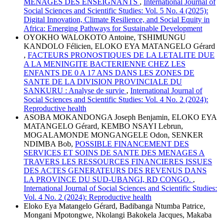
MENAGES DES ENSEIGNANTS
,
International Journal of
Social Sciences and Scientific Studies: Vol. 5 No. 4 (2025):
Digital Innovation, Climate Resilience, and Social Equity in
Africa: Emerging Pathways for Sustainable Development
OYOKHO WALOKOTO Antoine, TSHIMUNGU
KANDOLO Félicien, ELOKO EYA MATANGELO Gérard
,
FACTEURS PRONOSTIQUES DE LA LETALITE DUE
A LA MENINGITE BACTERIENNE CHEZ LES
ENFANTS DE 0 A 17 ANS DANS LES ZONES DE
SANTE DE LA DIVISION PROVINCIALE DU
SANKURU : Analyse de survie
,
International Journal of
Social Sciences and Scientific Studies: Vol. 4 No. 2 (2024):
Reproductive health
ASOBA MOKANDONGA Joseph Benjamin, ELOKO EYA
MATANGELO Gérard, KEMBO NSAYI Lebrun,
MOGALAMONDE MONGANGELE Odon, SENKER
NDIMBA Bob,
POSSIBLE FINANCEMENT DES
SERVICES ET SOINS DE SANTE DES MENAGES A
TRAVERS LES RESSOURCES FINANCIERES ISSUES
DES ACTES GENERATEURS DES REVENUS DANS
LA PROVINCE DU SUD-UBANGI, RD CONGO.
,
International Journal of Social Sciences and Scientific Studies:
Vol. 4 No. 2 (2024): Reproductive health
Eloko Eya Matangelo Gérard, Badibanga Ntumba Patrice,
Mongani Mpotongwe, Nkolangi Bakokela Jacques, Makaba