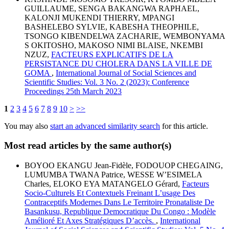
GUILLAUME, SENGA BAKANGWA RAPHAEL,
KALONJI MUKENDI THIERRY, MPANGI
BASHELEBO SYLVIE, KABESHA THEOPHILE,
TSONGO KIBENDELWA ZACHARIE, WEMBONYAMA
S OKITOSHO, MAKOSO NIMI BLAISE, NKEMBI
NZUZ,
FACTEURS EXPLICATIFS DE LA
PERSISTANCE DU CHOLERA DANS LA VILLE DE
GOMA
,
International Journal of Social Sciences and
Scientific Studies: Vol. 3 No. 2 (2023): Conference
Proceedings 25th March 2023
1
2
3
4
5
6
7
8
9
10
>
>>
You may also
start an advanced similarity search
for this article.
Most read articles by the same author(s)
BOYOO EKANGU Jean-Fidèle, FODOUOP CHEGAING,
LUMUMBA TWANA Patrice, WESSE W’ESIMELA
Charles, ELOKO EYA MATANGELO Gérard,
Facteurs
Socio-Culturels Et Contextuels Freinant L’usage Des
Contraceptifs Modernes Dans Le Territoire Pronataliste De
Basankusu, Republique Democratique Du Congo : Modèle
Amélioré Et Axes Stratégiques D’accès.
,
International