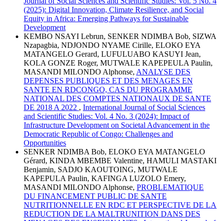
Journal of Social Sciences and Scientific Studies: Vol. 5 No. 4
(2025): Digital Innovation, Climate Resilience, and Social
Equity in Africa: Emerging Pathways for Sustainable
Development
KEMBO NSAYI Lebrun, SENKER NDIMBA Bob, SIZWA
Nzapagbia, NDJONDO NYAME Cirille, ELOKO EYA
MATANGELO Gerard, LUFULUABO KASUYI Jean,
KOLA GONZE Roger, MUTWALE KAPEPEULA Paulin,
MASANDI MILONDO Alphonse,
ANALYSE DES
DEPENSES PUBLIQUES ET DES MENAGES EN
SANTE EN RDCONGO, CAS DU PROGRAMME
NATIONAL DES COMPTES NATIONAUX DE SANTE
DE 2018 A 2022
,
International Journal of Social Sciences
and Scientific Studies: Vol. 4 No. 3 (2024): Impact of
Infrastructure Development on Societal Advancement in the
Democratic Republic of Congo: Challenges and
Opportunities
SENKER NDIMBA Bob, ELOKO EYA MATANGELO
Gérard, KINDA MBEMBE Valentine, HAMULI MASTAKI
Benjamin, SADJO KAOUTOING, MUTWALE
KAPEPULA Paulin, KAFINGA LUZOLO Emery,
MASANDI MILONDO Alphonse,
PROBLEMATIQUE
DU FINANCEMENT PUBLIC DE SANTE
NUTRITIONNELLE EN RDC ET PERSPECTIVE DE LA
REDUCTION DE LA MALTRUNITION DANS DES