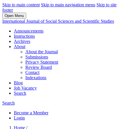
Skip to main content
Skip to main navigation menu
Skip to site
footer
Open Menu
International Journal of Social Sciences and Scientific Studies
Announcements
Instructions
Archives
About
About the Journal
Submissions
Privacy Statement
Review Board
Contact
Indexations
Blog
Job Vacancy
Search
Search
Become a Member
Login
Home
/