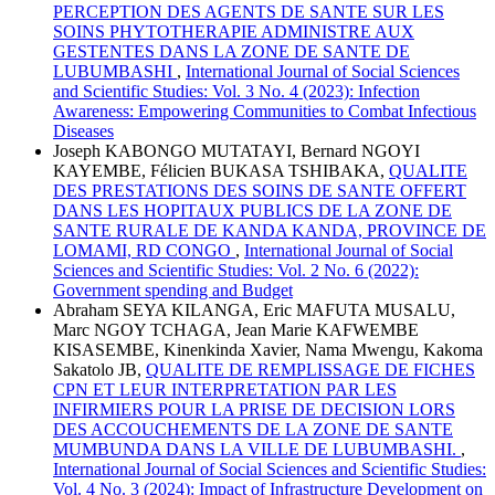
PERCEPTION DES AGENTS DE SANTE SUR LES
SOINS PHYTOTHERAPIE ADMINISTRE AUX
GESTENTES DANS LA ZONE DE SANTE DE
LUBUMBASHI
,
International Journal of Social Sciences
and Scientific Studies: Vol. 3 No. 4 (2023): Infection
Awareness: Empowering Communities to Combat Infectious
Diseases
Joseph KABONGO MUTATAYI, Bernard NGOYI
KAYEMBE, Félicien BUKASA TSHIBAKA,
QUALITE
DES PRESTATIONS DES SOINS DE SANTE OFFERT
DANS LES HOPITAUX PUBLICS DE LA ZONE DE
SANTE RURALE DE KANDA KANDA, PROVINCE DE
LOMAMI, RD CONGO
,
International Journal of Social
Sciences and Scientific Studies: Vol. 2 No. 6 (2022):
Government spending and Budget
Abraham SEYA KILANGA, Eric MAFUTA MUSALU,
Marc NGOY TCHAGA, Jean Marie KAFWEMBE
KISASEMBE, Kinenkinda Xavier, Nama Mwengu, Kakoma
Sakatolo JB,
QUALITE DE REMPLISSAGE DE FICHES
CPN ET LEUR INTERPRETATION PAR LES
INFIRMIERS POUR LA PRISE DE DECISION LORS
DES ACCOUCHEMENTS DE LA ZONE DE SANTE
MUMBUNDA DANS LA VILLE DE LUBUMBASHI.
,
International Journal of Social Sciences and Scientific Studies:
Vol. 4 No. 3 (2024): Impact of Infrastructure Development on