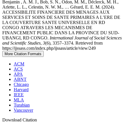
Benjamin , A. M. J., Bob, S. N., Odon, M. M., Déclerck, M. H.,
Arlette, L. L., Celestin, N. W. M., … Gérard, E. E. M. (2024).
ACCESSIBILITE FINANCIERE DES MENAGES AUX
SERVICES ET SOINS DE SANTE PRIMAIRES A L’ERE DE
LA COUVERTURE SANTE UNIVERSELLE EN RD
CONGO ATRAVERS LES MECANISMES DE
FINANCEMENT PUBLIC DANS LA PROVINCE DU SUD-
UBANGI, RD CONGO.
International Journal of Social Sciences
and Scientific Studies
,
3
(6), 3357–3374. Retrieved from
https://ijssass.com/index.php/ijssass/article/view/249
More Citation Formats
ACM
ACS
APA
ABNT
Chicago
Harvard
IEEE
MLA
Turabian
Vancouver
Download Citation