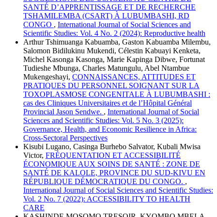
SANTÉ D’APPRENTISSAGE ET DE RECHERCHE
TSHAMILEMBA (CSART) À LUBUMBASHI, RD
CONGO
,
International Journal of Social Sciences and
Scientific Studies: Vol. 4 No. 2 (2024): Reproductive health
Arthur Tshimuanga Kabuamba, Gaston Kabuamba Milembu,
Salomon Bidilukinu Mukendi, Célestin Kabuayi Kenketa,
Michel Kasonga Kasonga, Marie Kapinga Dibwe, Fortunat
Tudieshe Mbunga, Charles Matungulu, Abel Ntambue
Mukengeshayi,
CONNAISSANCES, ATTITUDES ET
PRATIQUES DU PERSONNEL SOIGNANT SUR LA
TOXOPLASMOSE CONGENITALE À LUBUMBASHI :
cas des Cliniques Universitaires et de l’Hôpital Général
Provincial Jason Sendwe.
,
International Journal of Social
Sciences and Scientific Studies: Vol. 5 No. 3 (2025):
Governance, Health, and Economic Resilience in Africa:
Cross-Sectoral Perspectives
Kisubi Lugano, Casinga Burhebo Salvator, Kubali Mwisa
Victor,
FRÉQUENTATION ET ACCESSIBILITÉ
ÉCONOMIQUE AUX SOINS DE SANTÉ : ZONE DE
SANTÉ DE KALOLE, PROVINCE DU SUD-KIVU EN
RÉPUBLIQUE DÉMOCRATIQUE DU CONGO.
,
International Journal of Social Sciences and Scientific Studies:
Vol. 2 No. 7 (2022): ACCESSIBILITY TO HEALTH
CARE
KASHINDE MOSOMO TRESOIR, KYOMBO MBELA