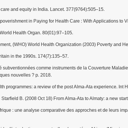
care and equity in India. Lancet. 377(9764):505–15.
poverishment in Paying for Health Care : With Applications to 
ll World Health Organ. 80(01):97–105.
ent, (WHO) World Health Organization (2003) Poverty and Heal
itain in the 1990s. 174(7):135–57.
té subventionnées comme instruments de la Couverture Maladie U
iques nouvelles ? p. 2018.
lth programmes: a review of the post Alma-Ata experience. Int H
tarfield B. (2008 Oct 18) From Alma-Ata to Almaty: a new start 
rique : une analyse comparative des approches et de leurs impa