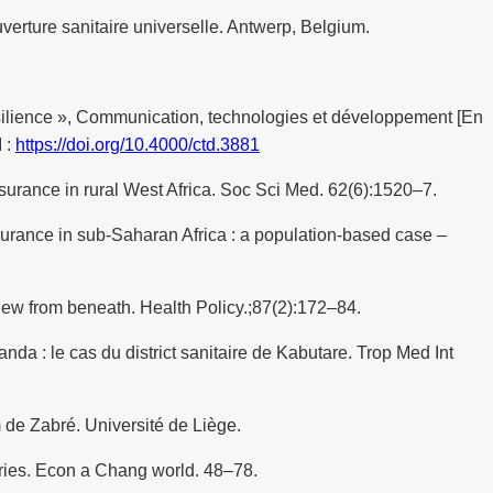
rture sanitaire universelle. Antwerp, Belgium.
Résilience », Communication, technologies et développement [En
 :
https://doi.org/10.4000/ctd.3881
nsurance in rural West Africa. Soc Sci Med. 62(6):1520–7.
rance in sub-Saharan Africa : a population-based case –
ew from beneath. Health Policy.;87(2):172–84.
a : le cas du district sanitaire de Kabutare. Trop Med Int
 de Zabré. Université de Liège.
tries. Econ a Chang world. 48–78.