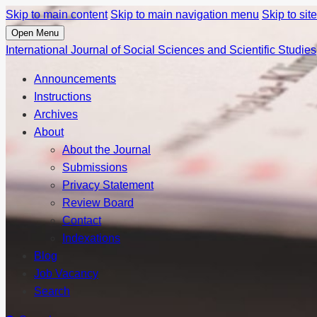
Skip to main content
Skip to main navigation menu
Skip to site
Open Menu
International Journal of Social Sciences and Scientific Studies
Announcements
Instructions
Archives
About
About the Journal
Submissions
Privacy Statement
Review Board
Contact
Indexations
Blog
Job Vacancy
Search