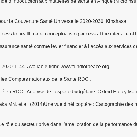
de d’introduction aux mutuelles de santé en Afrique (Microinsur
 pour la Couverture Santé Universelle 2020-2030. Kinshasa.
cess to health care: conceptualising access at the interface of h
surance santé comme levier financier à l’accès aux services de
. 2020;1–44. Available from: www.fundforpeace.org
r les Comptes nationaux de la Santé RDC .
nté en RDC : Analyse de l’espace budgétaire. Oxford Policy Ma
ka MN, et al. (2014)Une vue d’hélicoptère : Cartographie des 
 Le rôle du secteur privé dans l’amélioration de la performanc