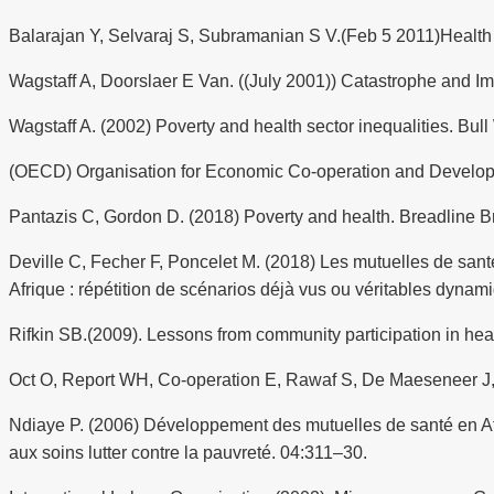
Balarajan Y, Selvaraj S, Subramanian S V.(Feb 5 2011)Health 
Wagstaff A, Doorslaer E Van. ((July 2001)) Catastrophe and Im
Wagstaff A. (2002) Poverty and health sector inequalities. Bu
(OECD) Organisation for Economic Co-operation and Developm
Pantazis C, Gordon D. (2018) Poverty and health. Breadline Br
Deville C, Fecher F, Poncelet M. (2018) Les mutuelles de san
Afrique : répétition de scénarios déjà vus ou véritables dynam
Rifkin SB.(2009). Lessons from community participation in hea
Oct O, Report WH, Co-operation E, Rawaf S, De Maeseneer J, S
Ndiaye P. (2006) Développement des mutuelles de santé en Af
aux soins lutter contre la pauvreté. 04:311–30.