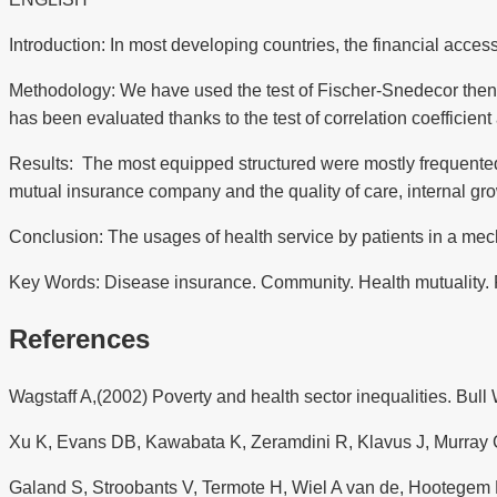
Introduction: In most developing countries, the financial access
Methodology: We have used the test of Fischer-Snedecor then 
has been evaluated thanks to the test of correlation coefficien
Results: The most equipped structured were mostly frequented b
mutual insurance company and the quality of care, internal grow
Conclusion: The usages of health service by patients in a mech
Key Words: Disease insurance. Community. Health mutuality. R
References
Wagstaff A,(2002) Poverty and health sector inequalities. Bull
Xu K, Evans DB, Kawabata K, Zeramdini R, Klavus J, Murray CJ
Galand S, Stroobants V, Termote H, Wiel A van de, Hootegem H V