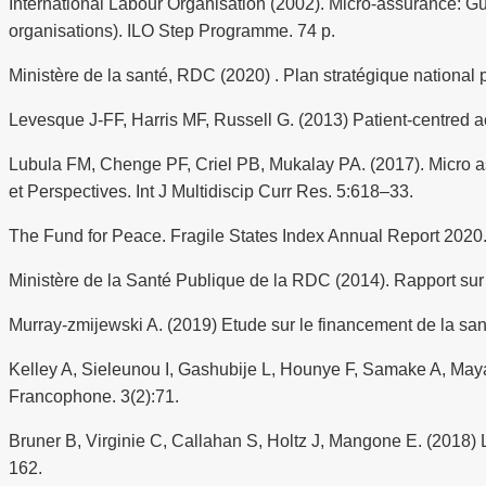
International Labour Organisation (2002). Micro-assurance: Gui
organisations). ILO Step Programme. 74 p.
Ministère de la santé, RDC (2020) . Plan stratégique national
Levesque J-FF, Harris MF, Russell G. (2013) Patient-centred ac
Lubula FM, Chenge PF, Criel PB, Mukalay PA. (2017). Micro as
et Perspectives. Int J Multidiscip Curr Res. 5:618–33.
The Fund for Peace. Fragile States Index Annual Report 2020
Ministère de la Santé Publique de la RDC (2014). Rapport su
Murray-zmijewski A. (2019) Etude sur le financement de la sa
Kelley A, Sieleunou I, Gashubije L, Hounye F, Samake A, Maya
Francophone. 3(2):71.
Bruner B, Virginie C, Callahan S, Holtz J, Mangone E. (2018)
162.