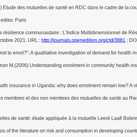
tude des mutuelles de santé en RDC dans le cadre de la couve
editor. Paris
e la résilience communautaire : L’Indice Multidimensionnel de 
 Octobre 2021. URL :
http://journals.openedition.org/ctd/3881
; DOI
t to enrol?”: A qualitative investigation of demand for health i
non M.(2006) Understanding enrolment in community health insu
alth insurance in Uganda: why does enrolment remain low? A vi
des membres et des non membres des mutuelles de santé au Rwand
elles de santé: étude appliquée à la mutuelle Leeré Laafi Bolem
s of the literature on risk and consumption in developing coun