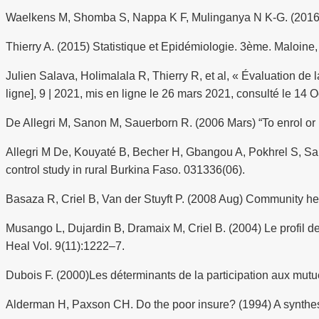
Waelkens M, Shomba S, Nappa K F, Mulinganya N K-G. (2016) E
Thierry A. (2015) Statistique et Epidémiologie. 3ème. Maloine, 
Julien Salava, Holimalala R, Thierry R, et al, « Évaluation d
ligne], 9 | 2021, mis en ligne le 26 mars 2021, consulté le 14
De Allegri M, Sanon M, Sauerborn R. (2006 Mars) “To enrol or no
Allegri M De, Kouyaté B, Becher H, Gbangou A, Pokhrel S, Sa
control study in rural Burkina Faso. 031336(06).
Basaza R, Criel B, Van der Stuyft P. (2008 Aug) Community he
Musango L, Dujardin B, Dramaix M, Criel B. (2004) Le profil 
Heal Vol. 9(11):1222–7.
Dubois F. (2000)Les déterminants de la participation aux mutu
Alderman H, Paxson CH. Do the poor insure? (1994) A synthesi