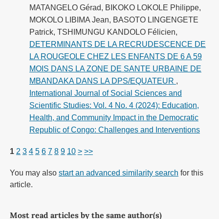
MATANGELO Gérad, BIKOKO LOKOLE Philippe,
MOKOLO LIBIMA Jean, BASOTO LINGENGETE
Patrick, TSHIMUNGU KANDOLO Félicien,
DETERMINANTS DE LA RECRUDESCENCE DE
LA ROUGEOLE CHEZ LES ENFANTS DE 6 A 59
MOIS DANS LA ZONE DE SANTE URBAINE DE
MBANDAKA DANS LA DPS/EQUATEUR
,
International Journal of Social Sciences and
Scientific Studies: Vol. 4 No. 4 (2024): Education,
Health, and Community Impact in the Democratic
Republic of Congo: Challenges and Interventions
1
2
3
4
5
6
7
8
9
10
>
>>
You may also
start an advanced similarity search
for this
article.
Most read articles by the same author(s)