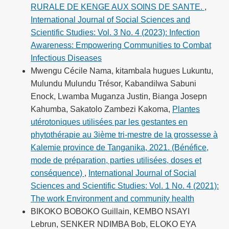
RURALE DE KENGE AUX SOINS DE SANTE.
,
International Journal of Social Sciences and
Scientific Studies: Vol. 3 No. 4 (2023): Infection
Awareness: Empowering Communities to Combat
Infectious Diseases
Mwengu Cécile Nama, kitambala hugues Lukuntu,
Mulundu Mulundu Trésor, Kabandilwa Sabuni
Enock, Lwamba Muganza Justin, Bianga Josepn
Kahumba, Sakatolo Zambezi Kakoma,
Plantes
utérotoniques utilisées par les gestantes en
phytothérapie au 3ième tri-mestre de la grossesse à
Kalemie province de Tanganika, 2021. (Bénéfice,
mode de préparation, parties utilisées, doses et
conséquence)
,
International Journal of Social
Sciences and Scientific Studies: Vol. 1 No. 4 (2021):
The work Environment and community health
BIKOKO BOBOKO Guillain, KEMBO NSAYI
Lebrun, SENKER NDIMBA Bob, ELOKO EYA