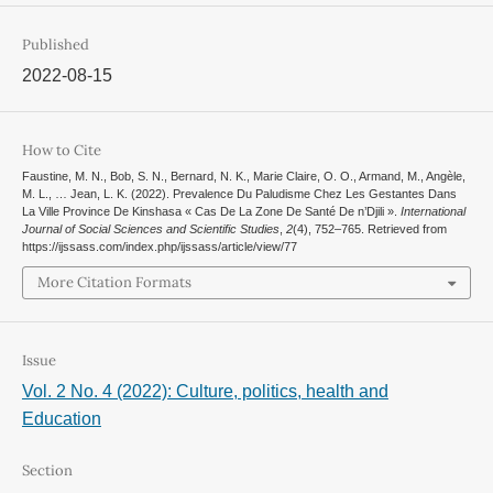
Published
2022-08-15
How to Cite
Faustine, M. N., Bob, S. N., Bernard, N. K., Marie Claire, O. O., Armand, M., Angèle,
M. L., … Jean, L. K. (2022). Prevalence Du Paludisme Chez Les Gestantes Dans
La Ville Province De Kinshasa « Cas De La Zone De Santé De n’Djili ».
International
Journal of Social Sciences and Scientific Studies
,
2
(4), 752–765. Retrieved from
https://ijssass.com/index.php/ijssass/article/view/77
More Citation Formats
Issue
Vol. 2 No. 4 (2022): Culture, politics, health and
Education
Section