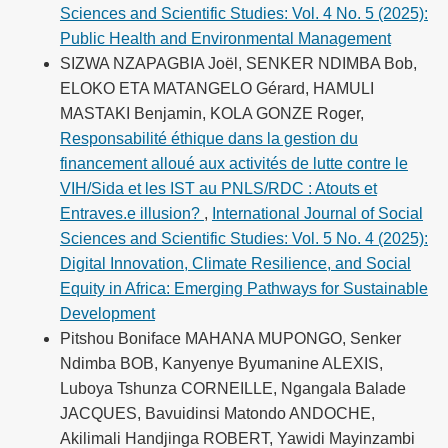
Sciences and Scientific Studies: Vol. 4 No. 5 (2025):
Public Health and Environmental Management
SIZWA NZAPAGBIA Joël, SENKER NDIMBA Bob,
ELOKO ETA MATANGELO Gérard, HAMULI
MASTAKI Benjamin, KOLA GONZE Roger,
Responsabilité éthique dans la gestion du
financement alloué aux activités de lutte contre le
VIH/Sida et les IST au PNLS/RDC : Atouts et
Entraves.e illusion?
,
International Journal of Social
Sciences and Scientific Studies: Vol. 5 No. 4 (2025):
Digital Innovation, Climate Resilience, and Social
Equity in Africa: Emerging Pathways for Sustainable
Development
Pitshou Boniface MAHANA MUPONGO, Senker
Ndimba BOB, Kanyenye Byumanine ALEXIS,
Luboya Tshunza CORNEILLE, Ngangala Balade
JACQUES, Bavuidinsi Matondo ANDOCHE,
Akilimali Handjinga ROBERT, Yawidi Mayinzambi