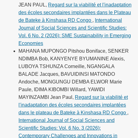
JEAN PAUL,
Regard sur la viabilité et l'inadaptation
des écoles secondaires implantées dans le Plateau
de Bateke à Kinshasa RD Congo
,
International
Journal of Social Sciences and Scientific Studies:
Vol. 6 No. 2 (2026): SME Sustainability in Emerging
Economies
MAHANA MUPONGO Pitshou Boniface, SENKER
NDIMBA Bob, KANYENYE BYUMANINE Alexis,
LUBOYA TSHUNZA Corneille, NGANGALA
BALADE Jacques, BAVUIDINSI MATONDO
Andoche, MONGUNGU DEMBA ELWOR Marie
Paule, IDIMA KIBOMBI Willard, YAWIDI
MAYINZAMBI Jean Paul,
Regard sur la viabilité et
l'inadaptation des écoles secondaires implantées
dans le plateau de Bateke à Kinshasa RD Congo
,
International Journal of Social Sciences and
Scientific Studies: Vol. 6 No. 3 (2026):
Contemporary Challenges and Innovations in