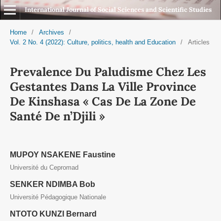
International Journal of Social Sciences and Scientific Studies
Home
/
Archives
/
Vol. 2 No. 4 (2022): Culture, politics, health and Education
/
Articles
Prevalence Du Paludisme Chez Les
Gestantes Dans La Ville Province
De Kinshasa « Cas De La Zone De
Santé De n’Djili »
MUPOY NSAKENE Faustine
Université du Cepromad
SENKER NDIMBA Bob
Université Pédagogique Nationale
NTOTO KUNZI Bernard