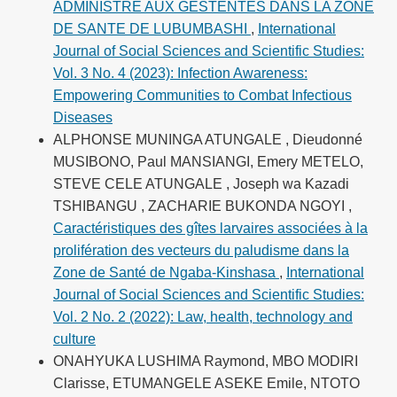
ADMINISTRE AUX GESTENTES DANS LA ZONE
DE SANTE DE LUBUMBASHI
,
International
Journal of Social Sciences and Scientific Studies:
Vol. 3 No. 4 (2023): Infection Awareness:
Empowering Communities to Combat Infectious
Diseases
ALPHONSE MUNINGA ATUNGALE , Dieudonné
MUSIBONO, Paul MANSIANGI, Emery METELO,
STEVE CELE ATUNGALE , Joseph wa Kazadi
TSHIBANGU , ZACHARIE BUKONDA NGOYI ,
Caractéristiques des gîtes larvaires associées à la
prolifération des vecteurs du paludisme dans la
Zone de Santé de Ngaba-Kinshasa
,
International
Journal of Social Sciences and Scientific Studies:
Vol. 2 No. 2 (2022): Law, health, technology and
culture
ONAHYUKA LUSHIMA Raymond, MBO MODIRI
Clarisse, ETUMANGELE ASEKE Emile, NTOTO